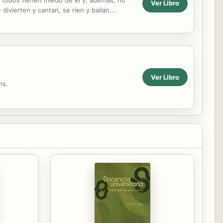
Ver Libro
ivierten y cantan, se ríen y bailan...
Ver Libro
ns.