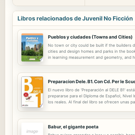
Libros relacionados de Juvenil No Ficción
Pueblos y ciudades (Towns and Cities)
No town or city could be built if the builders
cities and design homes and parks in the book
in learning measurement and geometry, and ho
Preparacion Dele. B1. Con Cd. Per le Scuo
El nuevo libro de 'Preparación al DELE B1' es
prepararse para el Diploma de Español, Nivel 
los reales. Al final del libro se ofrecen una
con éxito.
Babur, el gigante poeta
Babur quiere aprender a leer y a escribir, ha