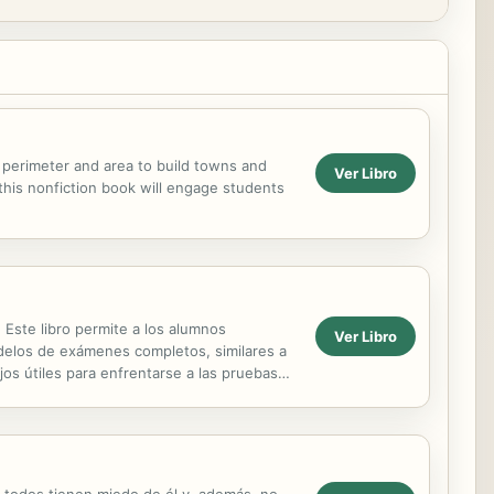
e perimeter and area to build towns and
Ver Libro
this nonfiction book will engage students
 Este libro permite a los alumnos
Ver Libro
odelos de exámenes completos, similares a
jos útiles para enfrentarse a las pruebas
e, todos tienen miedo de él y, además, no