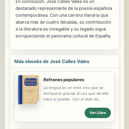
En conclusión, José Calles Vales es un
destacado representante de la poesía española
contemporánea. Con una carrera literaria que
abarca más de cuatro décadas, su contribución
a la literatura es innegable y su legado sigue
enriqueciendo el panorama cultural de España.
Más ebooks de José Calles Vales
Refranes populares
La lengua es un ente vivo que se
enriquece gracias al uso que de ella
hace el pueblo. Con el afán de
recuperar la cultura popular, este
libro ha reunido refranes de todos
Ver Libro
los tiempos para acompañar al lector
en su viaje al pasado y para
enseñarle a usarlos en el momento