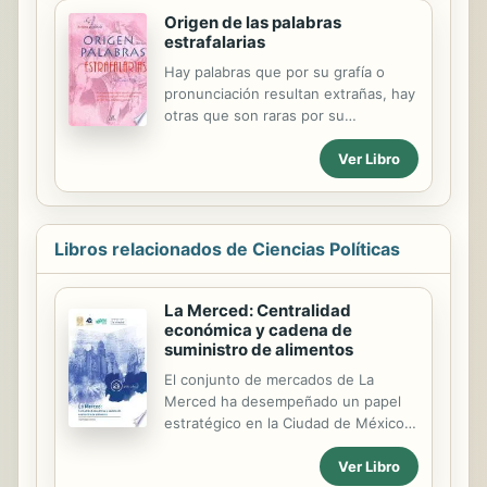
más adecuado del presente y del
Origen de las palabras
futuro.
estrafalarias
Hay palabras que por su grafía o
pronunciación resultan extrañas, hay
otras que son raras por su
significado o por los cambios o usos
Ver Libro
curiosos que se han hecho de ellas.
Esta recopilación de historia, leyenda
y anécdotas sobre las palabras más
inusuales p
Libros relacionados de Ciencias Políticas
La Merced: Centralidad
económica y cadena de
suministro de alimentos
El conjunto de mercados de La
Merced ha desempeñado un papel
estratégico en la Ciudad de México y
su área metropolitana, en la medida
Ver Libro
en que ha sido el nodo principal de