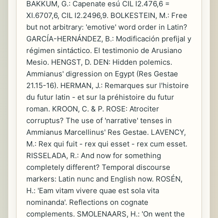
BAKKUM, G.: Capenate esú CIL I2.476,6 =
XI.6707,6, CIL I2.2496,9. BOLKESTEIN, M.: Free
but not arbitrary: 'emotive' word order in Latin?
GARCÍA-HERNÁNDEZ, B.: Modificación prefijal y
régimen sintáctico. El testimonio de Arusiano
Mesio. HENGST, D. DEN: Hidden polemics.
Ammianus' digression on Egypt (Res Gestae
21.15-16). HERMAN, J.: Remarques sur l'histoire
du futur latin - et sur la préhistoire du futur
roman. KROON, C. & P. ROSE: Atrociter
corruptus? The use of 'narrative' tenses in
Ammianus Marcellinus' Res Gestae. LAVENCY,
M.: Rex qui fuit - rex qui esset - rex cum esset.
RISSELADA, R.: And now for something
completely different? Temporal discourse
markers: Latin nunc and English now. ROSÉN,
H.: 'Eam vitam vivere quae est sola vita
nominanda'. Reflections on cognate
complements. SMOLENAARS, H.: 'On went the