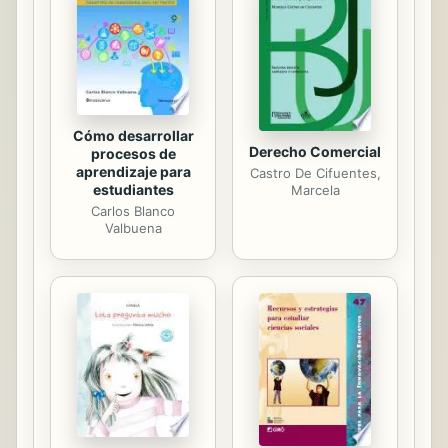
literary works produced during the
19th century and has hampered the
investigation and research of new
generations of readers. Therefore,
this Bibliography of...
Cómo desarrollar
Derecho Comercial
procesos de
aprendizaje para
Castro De Cifuentes,
estudiantes
Marcela
Carlos Blanco
Valbuena