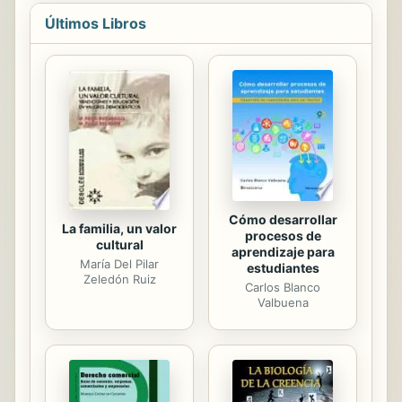
una reflexión en profundidad de los
fundamentos epistemológicos y
Últimos Libros
teóricos específicos del Trabajo
Social sobre los cuales se
estructuran las estrategias, procesos
y procedimientos de la intervención
social en sus diversos ámbitos y
contextos sociales. La preocupación
por conocer el estado de esta
cuestión tanto en España como en
otros países...
Cómo desarrollar
La familia, un valor
procesos de
cultural
aprendizaje para
María Del Pilar
estudiantes
Zeledón Ruiz
Carlos Blanco
Valbuena