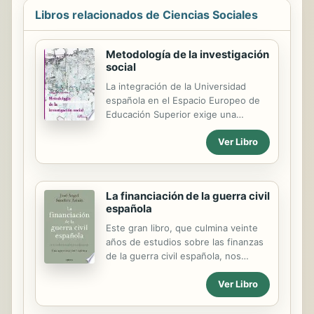
Libros relacionados de Ciencias Sociales
Metodología de la investigación
social
La integración de la Universidad
española en el Espacio Europeo de
Educación Superior exige una
adaptación de los materiales
Ver Libro
pedagógicos tradicionales. Éstos se
insertan en un nuevo enfoque en el
que los contenidos están dirigidos a
desarrollar las competencias y
La financiación de la guerra civil
habilidades prácticas necesarias para
española
el dominio de las distintas materias,
fomentando a la vez, la autonomía
Este gran libro, que culmina veinte
del alumno en su proceso de
años de estudios sobre las finanzas
aprendizaje. El presente libro
de la guerra civil española, nos
introduce al estudiante en el campo
ofrece una amplia y detallada visión
de la Metodología de las Ciencias
de conjunto, que abarca desde los
Ver Libro
Sociales y sus técnicas básicas de
inicios del conflicto, desde la
investigación social. Sus contenidos
preparación de la sublevación y las