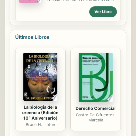
Bodies. He offers us now four juicy
stories in which reveals the hidden
Ver Libro
life of some fictional characters, that
unconfessed intimacy the authors
never tell. So Penelope,
Scheherazade, Victor Frankenstein
Últimos Libros
and Alice come to life and venture
into erotic relations that take the
reader to ancient Greece, to the
East, Victorian England, to explore
ancient myths and stories with a
new look, undoubtedly much more
sensual, and explore the relationship
between wisdom and beauty,
between eroticism and...
La biología de la
Derecho Comercial
creencia (Edición
Castro De Cifuentes,
10º Aniversario)
Marcela
Bruce H. Lipton