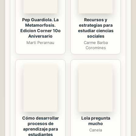
crecimiento personal que tiene como
objetivo principal ayudarte a
conseguir las metas que te propones
y facilitar mejoras en tus
competencias, conductas,
habilidades y actitudes, aportándote
tanto una mejor calidad de vida como
una mayor satisfacción...
Pep Guardiola. La
Recursos y
Metamorfosis.
estrategias para
Edicion Corner 10o
estudiar ciencias
Aniversario
sociales
Marti Perarnau
Carme Barba
Coromines