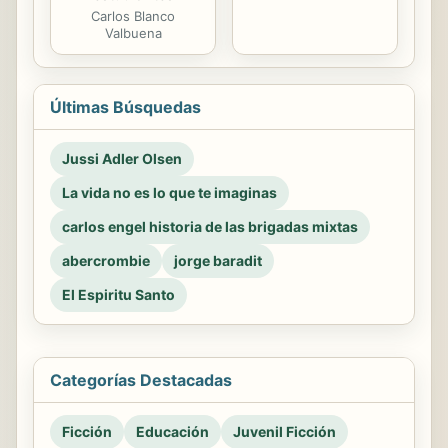
Cómo desarrollar
Lola pregunta
procesos de
mucho
aprendizaje para
Canela
estudiantes
Carlos Blanco
Valbuena
Últimas Búsquedas
Jussi Adler Olsen
La vida no es lo que te imaginas
carlos engel historia de las brigadas mixtas
abercrombie
jorge baradit
El Espiritu Santo