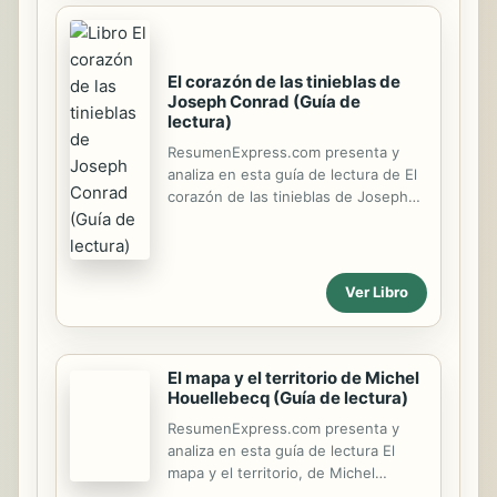
en París, que debe resolver una
trepidante sucesión de asesinatos
donde se mezcla el misticismo de las
tierras gélidas de Islandia y la
El corazón de las tinieblas de
crueldad más absoluta de un grupo
Joseph Conrad (Guía de
lectura)
de gente que quiere mantener viva
la llama de la Revolución francesa.
ResumenExpress.com presenta y
¡Ya no tienes que leer y resumir todo
analiza en esta guía de lectura de El
el libro, nosotros lo hemos hecho
corazón de las tinieblas de Joseph
por ti! Esta guía incluye: • Un
Conrad, una novela en la que se
resumen ...
explora el tema del colonialismo a
través de la historia de un viejo
marinero que recuerda los viajes que
Ver Libro
realizó a África. Este relato
legendario sobre la oscuridad del
alma humana, la barbarie de la
civilización y la brutalidad de nuestra
mente no dejará indiferente al lector.
El mapa y el territorio de Michel
¡Ya no tienes que leer y resumir todo
Houellebecq (Guía de lectura)
el libro, nosotros lo hemos hecho
por ti! Esta guía incluye: • Un
ResumenExpress.com presenta y
resumen completo del libro • Un
analiza en esta guía de lectura El