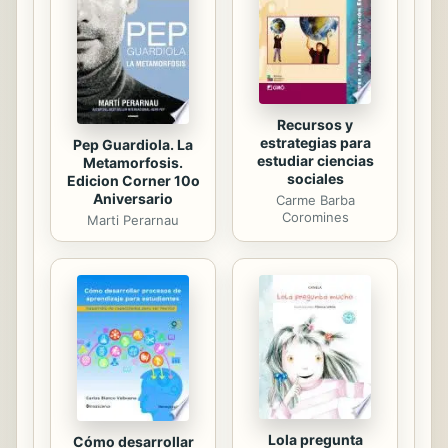
encuentra sola y sin dinero en un
país extranjero. Las circunstancias la
llevan a trabajar como camarera en
un...
Recursos y
estrategias para
Pep Guardiola. La
estudiar ciencias
Metamorfosis.
sociales
Edicion Corner 10o
Aniversario
Carme Barba
Coromines
Marti Perarnau
Lola pregunta
Cómo desarrollar