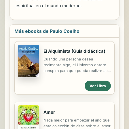
espiritual en el mundo moderno.
Más ebooks de Paulo Coelho
El Alquimista (Guía didáctica)
Cuando una persona desea
realmente algo, el Universo entero
conspira para que pueda realizar su
sueño... Descubre en esta guía de El
Alquimista. Edición para estudiantes,
Ver Libro
las claves para orientar y estimular tu
lectura del clásico de Paulo Coelho.
El Alquimista relata las aventuras de
Santiago, un joven pastor andaluz
que un día abandonó su rebaño para
Amor
ir en pos de una quimera. Con este
Nada mejor para empezar el año que
enriquecedor viaje por las arenas del
esta colección de citas sobre el amor
desierto, Paulo Coelho recrea un