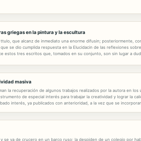
as griegas en la pintura y la escultura
 ttulo, que alcanz de inmediato una enorme difusin; posteriormente, co
a que se dio cumplida respuesta en la Elucidacin de las reflexiones sobre 
ece estos tres escritos que, tomados en su conjunto, son sin lugar a du
entales en la reflexin esttica del clasicismo: la necesidad de imitar las o
tividad masiva
n la recuperación de algunos trabajos realizados por la autora en los ú
nstrumento de especial interés para trabajar la creatividad y lograr la c
bado interés, ya publicados con anterioridad, a la vez que se incorporan
 a los mismos, dado que su localización en las revistas de origen...
y se va de crucero en un barco ruso; la despiden de un colegio por hab