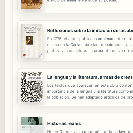
Reflexiones sobre la imitación de las obr
En 1775, el autor publicaba annimamente este
mismo en la Carta sobre las reflexiones..., a l
pintura y la escultura. La presente edicin ofr
arte. En ellos encontrar el lector temas fundam
La lengua y la literatura, armas de crea
Los textos que aparecen en esta obra conforma
importancia de la lengua y la literatura como i
la población. Se han adaptado artículos de pro
cualquier caso, se pretende facilitar el acceso
Historias reales
Helen Garner visita un depósito de cadáveres 