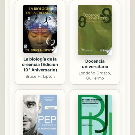
Valeria Aguilar. Valeria Aguilar, dulce,
caótica, tentadora… y enigmática.
Samuel sabe que ella esconde
secretos, pero no logra frenar la
atracción que lo empuja
irremediablemente hacia ella. ¿Será
Valeria Aguilar su perdición?...
La biología de la
Docencia
creencia (Edición
universitaria
10º Aniversario)
Londoño Orozco,
Bruce H. Lipton
Guillermo