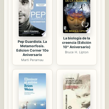
entrelugar, un afuera del tiempo o un
presente incómodo que abarca la
crisis crónica que se inicia después
de la caída del muro de Berlín y que
se ...
La biología de la
Pep Guardiola. La
creencia (Edición
Metamorfosis.
10º Aniversario)
Edicion Corner 10o
Bruce H. Lipton
Aniversario
Marti Perarnau