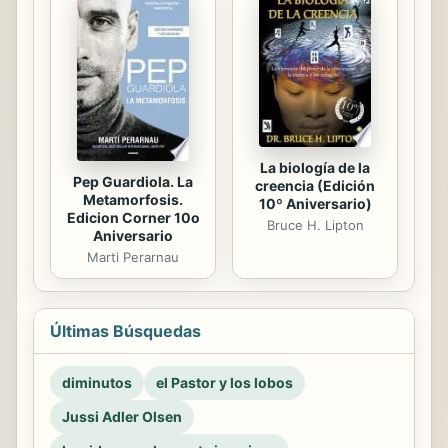
La biología de la
Pep Guardiola. La
creencia (Edición
Metamorfosis.
10º Aniversario)
Edicion Corner 10o
Bruce H. Lipton
Aniversario
Marti Perarnau
Últimas Búsquedas
diminutos
el Pastor y los lobos
Jussi Adler Olsen