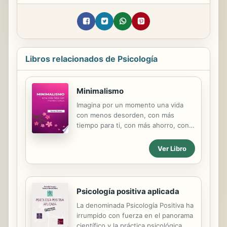
Libros relacionados de Psicología
Minimalismo
Imagina por un momento una vida
con menos desorden, con más
tiempo para ti, con más ahorro, con
menos estrés por las deudas, con
menos distracciones, con relaciones
Ver Libro
más profundas, con un propósito. En
el primer mundo hemos sido
culturalmente condicionados para
gastar y consumir más, a acumular
Psicología positiva aplicada
posesiones y deudas a costa de
La denominada Psicología Positiva ha
nuestra preciada libertad. Este
irrumpido con fuerza en el panorama
consumismo compulsivo y la presión
científico y la práctica psicológica. Su
social de compararnos