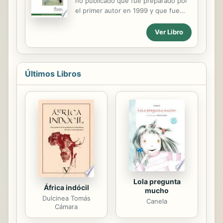
no publicado que fue preparado por
contrario, el suministro continuo e
el primer autor en 1999 y que fue
indiscriminado de los materiales de
multiplicado de manera informal en la
construcción, sin el aporte de los
Sede Palmira de la Universidad
Ver Libro
fundamentos en los que se basa su
Nacional de Colombia. En general,
manejo. Así, lo que se pretende con
esta versión cubre los mismos
el...
aspectos del manuscrito original,
pero amplía y actualiza los temas
Últimos Libros
inherentes a la relación planta-
insecto, el muestreo de poblaciones,
el papel de los insectos como
vectores de enfermedades de
plantas, el control biológico y el
control químico. Incluye también
algunas bases ecológicas del manejo
de plagas, una discusión bastante
detallada sobre los...
Lola pregunta
África indócil
mucho
Dulcinea Tomás
Canela
Cámara