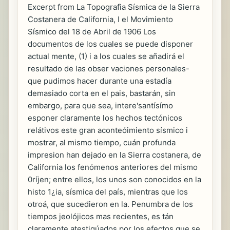
Excerpt from La Topografia Sísmica de la Sierra
Costanera de California, I el Movimiento
Sísmico del 18 de Abril de 1906 Los
documentos de los cuales se puede disponer
actual mente, (1) i a los cuales se añadirá el
resultado de las obser vaciones personales-
que pudimos hacer durante una estadía
demasiado corta en el pais, bastarán, sin
embargo, para que sea, intere'santísímo
esponer claramente los hechos tectónicos
relátivos este gran aconteóimiento sísmico i
mostrar, al mismo tiempo, cuán profunda
impresion han dejado en la Sierra costanera, de
California los fenómenos anteriores del mismo
0ríjen; entre ellos, los unos son conocidos en la
histo 1¿ia, sísmica del país, mientras que los
otroá, que sucedieron en la. Penumbra de los
tiempos jeolójicos mas recientes, es tán
claramente atestigúados por los efectos que se