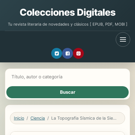
Colecciones Digitales
Tu revista literaria de novedades y clásicos [ EPUB, PDF, MOBI ]
Buscar libros
Inicio
Ciencia
La Topografia Sísmica de la Sierra Costanera de California, I el Movimiento Sísmico del 18 de Abril de 1906 (Classic Reprint)