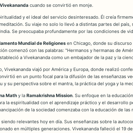
Vivekananda
cuando se convirtió en monje.
ritualidad y el ideal del servicio desinteresado. Él creía firme
 meditación. Su viaje no solo lo llevó a distintas partes del paí
a India. Se preocupaba profundamente por las condiciones de vid
lamento Mundial de Religiones
en Chicago, donde su discurso f
ación comenzó con las palabras: "Hermanos y hermanas de Améric
 estableció a Vivekananda como un embajador de la paz y la cienci
, Vivekananda viajó por América y Europa, donde realizó confere
virtió en un punto focal para la difusión de las enseñanzas ve
 y su perspectiva sobre el mantra, la práctica del yoga y la med
na Math
y la
Ramakrishna Mission
. Su enfoque en la educación 
a la espiritualidad con el aprendizaje práctico y el desarrollo
ancipación de la sociedad comenzaba con la educación de las 
iendo relevantes hoy en día. Sus enseñanzas sobre la autoconfi
esonado en múltiples generaciones. Vivekananda falleció el 19 d