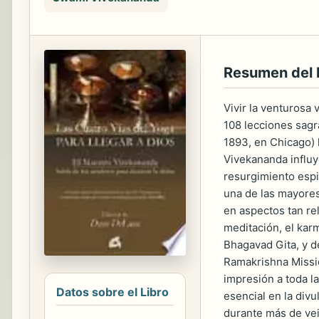
Resumen del 
Vivir la venturosa 
108 lecciones sagr
1893, en Chicago) l
Vivekananda influ
resurgimiento espi
una de las mayores 
en aspectos tan rel
meditación, el karm
Bhagavad Gita, y d
Ramakrishna Missio
impresión a toda l
Datos sobre el Libro
esencial en la div
durante más de vei