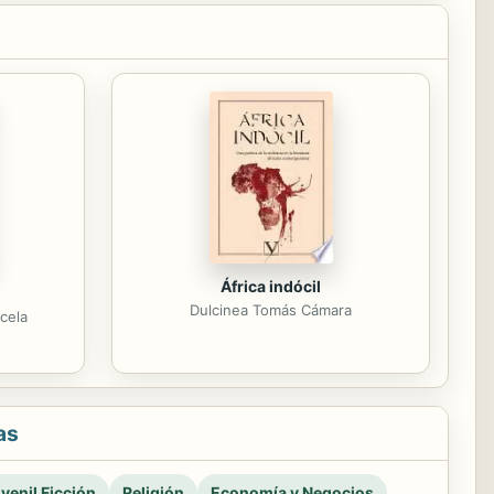
África indócil
Dulcinea Tomás Cámara
cela
as
venil Ficción
Religión
Economía y Negocios