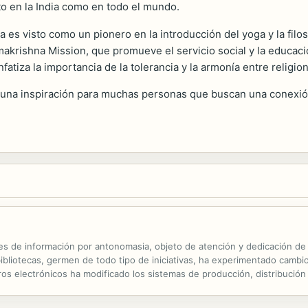
to en la India como en todo el mundo.
es visto como un pionero en la introducción del yoga y la filo
makrishna Mission, que promueve el servicio social y la educaci
atiza la importancia de la tolerancia y la armonía entre religio
una inspiración para muchas personas que buscan una conexión
ntes de información por antonomasia, objeto de atención y dedicación de l
ibliotecas, germen de todo tipo de iniciativas, ha experimentado cambio
bros electrónicos ha modificado los sistemas de producción, distribución 
rs, el iPad, los sistemas de lectura social, Google, Apple, ...