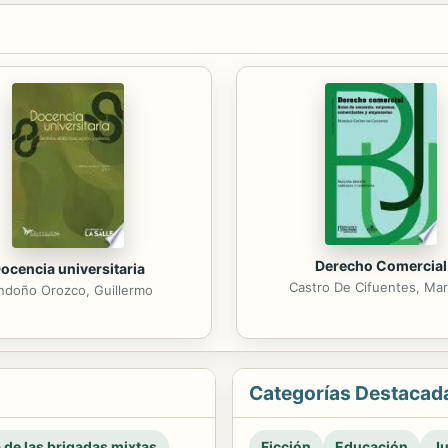
Derecho Comercial
ocencia universitaria
Castro De Cifuentes, Mar
ndoño Orozco, Guillermo
Categorías Destacad
a de las brigadas mixtas
Ficción
Educación
Ju