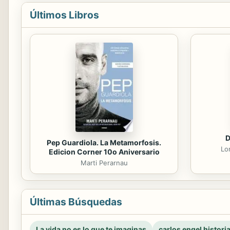
Últimos Libros
D
Pep Guardiola. La Metamorfosis.
Lo
Edicion Corner 10o Aniversario
Marti Perarnau
Últimas Búsquedas
La vida no es lo que te imaginas
carlos engel histori