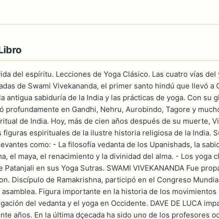
Libro
vida del espíritu. Lecciones de Yoga Clásico. Las cuatro vías de
adas de Swami Vivekananda, el primer santo hindú que llevó a 
a antigua sabiduría de la India y las prácticas de yoga. Con su
yó profundamente en Gandhi, Nehru, Aurobindo, Tagore y much
ritual de India. Hoy, más de cien años después de su muerte, 
figuras espirituales de la ilustre historia religiosa de la India
evantes como: - La filosofía vedanta de los Upanishads, la sabidur
a, el maya, el renacimiento y la divinidad del alma. - Los yoga
e Patanjali en sus Yoga Sutras. SWAMI VIVEKANANDA Fue propag
n. Discípulo de Ramakrishna, participó en el Congreso Mundia
a asamblea. Figura importante en la historia de los movimientos
ulgación del vedanta y el yoga en Occidente. DAVE DE LUCA impa
nte años. En la última dçecada ha sido uno de los profesores o