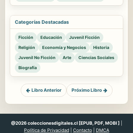
Categorías Destacadas
Ficción
Educación
Juvenil Ficción
Religión
Economía y Negocios
Historia
Juvenil No Ficción
Arte
Ciencias Sociales
Biografía
Libro Anterior
Próximo Libro
@2026 coleccionesdigitales.cl [EPUB, PDF, MOBI ]
|
Política de Privacidad
|
Contacto
|
DMCA