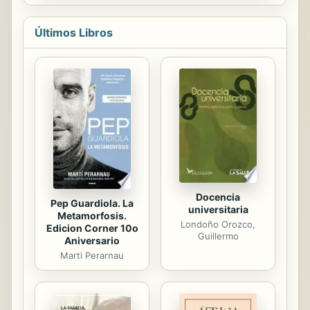
se le considere un acontecimiento
de suma importancia en el mundo
filosófico». Esta obra clave de
Últimos Libros
LUDWIG WITTGENSTEIN (1889-1951),
a la vez clara y difícil, crispada y
rigurosa, ofrece en un lenguaje
aforístico, digno de la mejor prosa
alemana, una filosofía del lenguaje y
de la matemática, una reflexión
acerca de la naturaleza y de la
actividad filosófica y una concepción
del mundo.
Docencia
Pep Guardiola. La
universitaria
Metamorfosis.
Londoño Orozco,
Edicion Corner 10o
Guillermo
Aniversario
Marti Perarnau