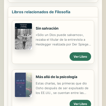
la
Libros relacionados de Filosofía
Sin salvación
«Sólo un Dios puede salvarnos»,
rezaba el titular de la entrevista a
Heidegger realizada por Der Spiegel
en 1966 y publicada diez años
después, a los pocos días de su
Ver Libro
muerte. En clara alusión a esta frase,
Peter Sloterdijk reúne en Sin
salvación diez magníficos ensayos en
los que trata de situar la filosofía de
Más allá de la psicología
Heidegger en la historia de las ideas,
comparándolo con otras figuras y
Estas charlas, las primeras que dio
corrientes intelectuales de
Osho después de ser expulsado de
referencia. Asimismo, se propone
los EE.UU., se cuentan entre las
seguir las huellas de su pensamiento
"joyas ocultas" del sannyas. Fueron
aplicando sus propuestas a los
pronunciadas en Punta del Este,
Ver Libro
problemas filosóficos del presente.