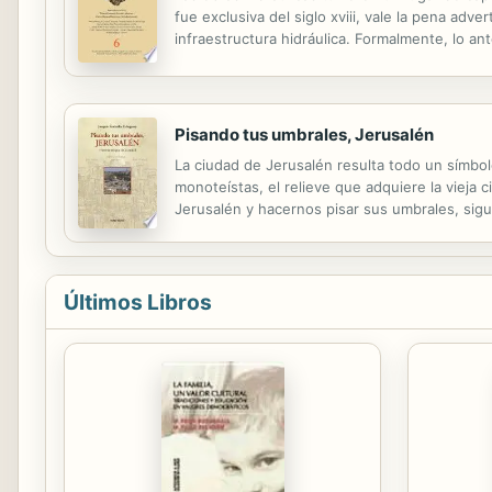
fue exclusiva del siglo xviii, vale la pena adv
infraestructura hidráulica. Formalmente, lo an
nos hablan de las construcciones e intervencio
Pisando tus umbrales, Jerusalén
La ciudad de Jerusalén resulta todo un símbo
monoteístas, el relieve que adquiere la vieja 
Jerusalén y hacernos pisar sus umbrales, sig
acontecimientos que han tenido lugar en Jerus
Últimos Libros