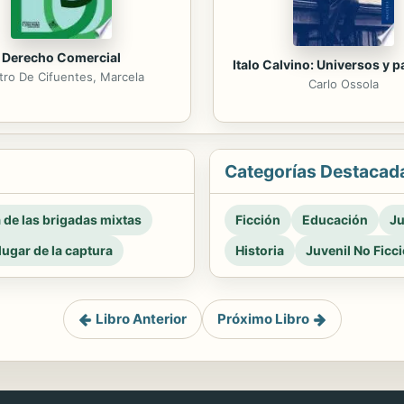
Derecho Comercial
Italo Calvino: Universos y 
tro De Cifuentes, Marcela
Carlo Ossola
Categorías Destacad
a de las brigadas mixtas
Ficción
Educación
Ju
 lugar de la captura
Historia
Juvenil No Ficc
Libro Anterior
Próximo Libro