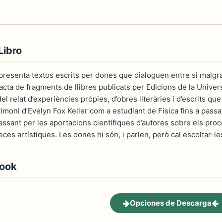
Libro
presenta textos escrits per dones que dialoguen entre si malg
cta de fragments de llibres publicats per Edicions de la Univer
 del relat d’experiències pròpies, d’obres literàries i d’escrits
imoni d’Evelyn Fox Keller com a estudiant de Física fins a passa
ssant per les aportacions científiques d’autores sobre els proc
ces artístiques. Les dones hi són, i parlen, però cal escoltar-les,
book
Opciones de Descarga