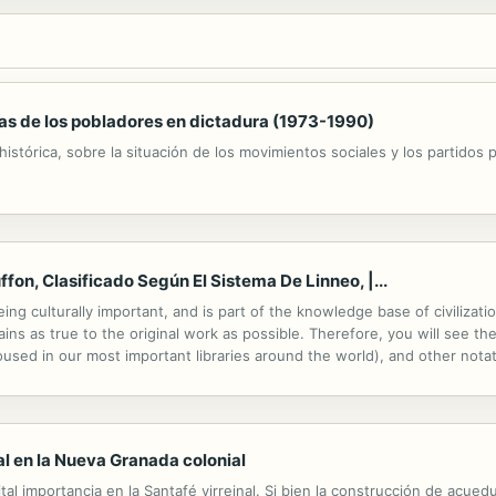
uchas de los pobladores en dictadura (1973-1990)
histórica, sobre la situación de los movimientos sociales y los partidos p
fon, Clasificado Según El Sistema De Linneo, |...
ng culturally important, and is part of the knowledge base of civilizat
ins as true to the original work as possible. Therefore, you will see the
ed in our most important libraries around the world), and other notatio
ssibly other nations. Within the United States, you may freely copy and
ial en la Nueva Granada colonial
ital importancia en la Santafé virreinal. Si bien la construcción de acu