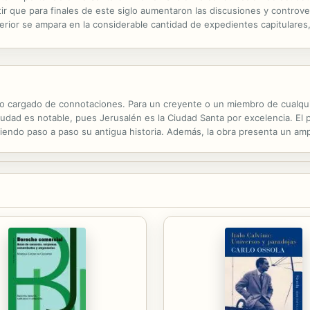
ertir que para finales de este siglo aumentaron las discusiones y controv
terior se ampara en la considerable cantidad de expedientes capitulares,
nes hidráulicas adelantadas en la ciudad. Tal tipo de evidencia es...
lo cargado de connotaciones. Para un creyente o un miembro de cualquie
ciudad es notable, pues Jerusalén es la Ciudad Santa por excelencia. El
uiendo paso a paso su antigua historia. Además, la obra presenta un am
alén desde la conquista del califa Omar en el 638 hasta nuestros días.