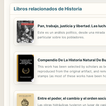
Libros relacionados de Historia
Pan, trabajo, justicia y libertad. Las l
Este es un análisis político, desde una mirada 
particular sobre los pobladores.
Compendio De La Historia Natural De Buf
This work has been selected by scholars as bei
reproduced from the original artifact, and rema
stamps (as most of these works have been hous
domain in the United States of America, and po
Entre el poder, el cambio y el orden soc
Las obras hidráulicas tuvieron un lugar de cap