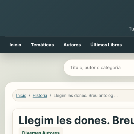
Tu
Inicio
Temáticas
Autores
Últimos Libros
Buscar libros
Inicio
Historia
Llegim les dones. Breu antologia d’Edicions UB
Llegim les dones. Bre
Diverses Autores