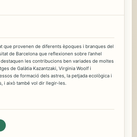
rat que provenen de diferents èpoques i branques del
sitat de Barcelona que reflexionen sobre l’anhel
 que destaquen les contribucions ben variades de moltes
tges de Galàtia Kazantzaki, Virginia Woolf i
essos de formació dels astres, la petjada ecològica i
 i això també vol dir llegir-les.