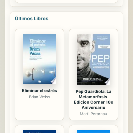
gráfica. Recopila los números 1 a 9
de los animales y su hábitat. El
de American ...
Juego del final del libro ayudará a
reforzar el mensaje ecológico para
Últimos Libros
que los más pequeños puedan
aportar su grano de arena.
Eliminar el estrés
Pep Guardiola. La
Metamorfosis.
Brian Weiss
Edicion Corner 10o
Aniversario
Marti Perarnau