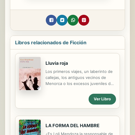
Libros relacionados de Ficción
Lluvia roja
Los primeros viajes, un laberinto de
callejas, los antiguos vecinos de
Menorca o los excesos juveniles del
joven Nooteboom. Todas esas
imágenes y sucesos del pasado se
Ver Libro
reúnen en Lluvia roja, un libro que
nos descubre todos los temas e
inquietudes de Cees Nooteboom.
Varios de los textos que componen
LA FORMA DEL HAMBRE
Lluvia roja, mosaico de historias y
recuerdos, transcurren en la casa de
¿Es Loli Mendoza la responsable de