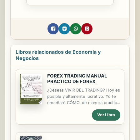
Libros relacionados de Economía y
Negocios
FOREX TRADING MANUAL
PRÁCTICO DE FOREX
¿Deseas VIVIR DEL TRADING? Hoy es
posible y altamente lucrativo. Yo te
enseñaré CÓMO, de manera práctica
a través del completísimo "MANUAL
Ver Libro
PRÁCTICO DE FOREX" que te guiará,
paso a paso, en la práctica del
trading en Forex. facilitándote el
desarrollo de tu habilidad como
TRADER en los mercados de divisas