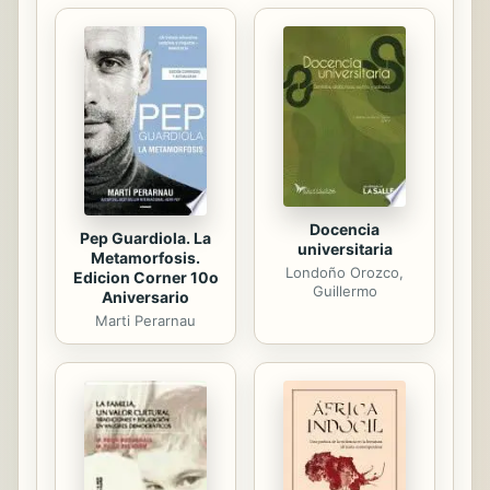
resalta las preocupaciones intimas -
la escritura autobiografica, la
busqueda de la identidad del ser, la
historia en la cotidianidad del hombre
y la mujer. Su ficcion se une al nuevo
realismo que evidencia la narrativa
mexicana de...
Docencia
Pep Guardiola. La
universitaria
Metamorfosis.
Londoño Orozco,
Edicion Corner 10o
Guillermo
Aniversario
Marti Perarnau