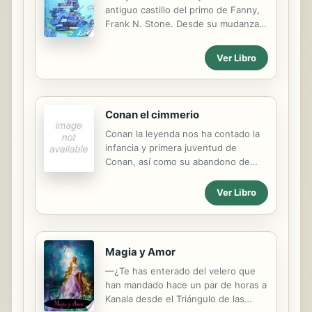
antiguo castillo del primo de Fanny,
Frank N. Stone. Desde su mudanza
al edificio en ruinas experimentan
cosas muy raras: a Luci una noche le
Ver Libro
salen de repente dientes de vampiro
y en el castillo ¡parece que hay un
fantasma que está manifestándose!
Pronto Luci se da cuenta de que
Conan el cimmerio
todas las pistas conducen a...
Conan la leyenda nos ha contado la
infancia y primera juventud de
Conan, así como su abandono de
Cimmeria, su llegada a la civilización y
sus andanzas como ladrón, primer
Ver Libro
oficio que adopta el joven bárbaro.
Pero Conan ha crecido. Tiene 19
años y ya no es un niño, y a su
madurez física acompaña una aún
Magia y Amor
mayor madurez emocional fruto de
—¿Te has enterado del velero que
las duras experiencias vividas. Su
han mandado hace un par de horas a
inocencia ha terminado y su visión
Kanala desde el Triángulo de las
del mundo ya no es la misma. Decide