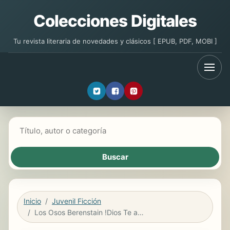
Colecciones Digitales
Tu revista literaria de novedades y clásicos [ EPUB, PDF, MOBI ]
Buscar libros
Inicio
Juvenil Ficción
Los Osos Berenstain !Dios Te ama!/The Berenstain Bears God Loves You!