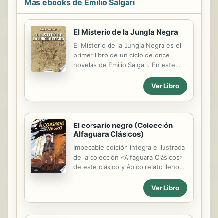
Más ebooks de Emilio Salgari
El Misterio de la Jungla Negra
El Misterio de la Jungla Negra es el
primer libro de un ciclo de once
novelas de Emilio Salgari. En este
ciclo, conocido como Piratas de la
Malasia, el protagonista es el pirata
Ver Libro
Sandokán, un príncipe de Borneo
desposeído de su trono por el
colonialismo británico. Los británicos
—y sobre todo el llamado «rajá
El corsario negro (Colección
blanco» de Sarawak, en Borneo,
Alfaguara Clásicos)
James Brooke, personaje que existió
Impecable edición íntegra e ilustrada
realmente— son los principales
de la colección «Alfaguara Clásicos»
enemigos del héroe, quien cuenta
de este clásico y épico relato lleno
con el apoyo de otros personajes,
de aventuras, persecuciones y
como su amigo fraterno, el
abordajes que ha atrapado a
Ver Libro
portugués Yáñez, o Sambigliong. El
generaciones de jóvenes lectores y
ciclo mezcla dos líneas narrativas:
que inspiró la mítica saga de «Piratas
la...
del Caribe». Corren tiempos de