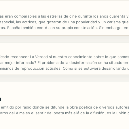
as eran comparables a las estrellas de cine durante los años cuarenta y
pecial, las actrices, que gozaron de una popularidad y un carisma que
as. España también contó con su propia constelación. Sin embargo, en
de feminidad que la dictadura franquista intentaba imponer al conjunto d
cado reconocer La Verdad si nuestro conocimiento sobre lo que somos
tar mejor informado? El problema de la desinformación se ha situado en
nismos de reproducción actuales. Como si se estuviera desarrollando u
 sensación individual de estar más y mejor informados que nunca supusie
l
mitido por radio donde se difunde la obra poética de diversos autores
os del Alma es el sentir del poeta más allá de la difusión, es la unión 