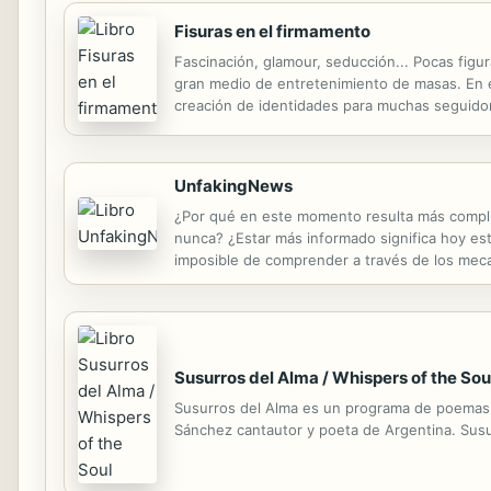
Fisuras en el firmamento
Fascinación, glamour, seducción... Pocas figur
gran medio de entretenimiento de masas. En es
creación de identidades para muchas seguidor
moral, estas mujeres no se ajustaban al ideal 
UnfakingNews
¿Por qué en este momento resulta más compli
nunca? ¿Estar más informado significa hoy es
imposible de comprender a través de los meca
a la desilusión de estar informado, como si la
Susurros del Alma / Whispers of the Sou
Susurros del Alma es un programa de poemas e
Sánchez cantautor y poeta de Argentina. Susurr