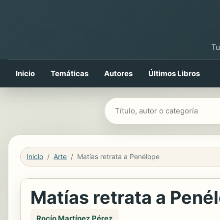
Tu
Inicio
Temáticas
Autores
Últimos Libros
Buscar libros
Inicio
Arte
Matías retrata a Penélope
Matías retrata a Pené
Rocío Martínez Pérez