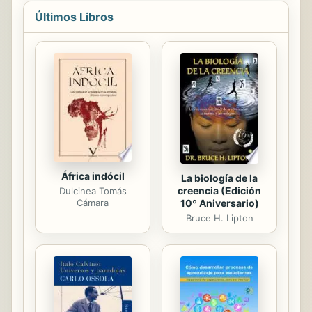
parecer omnipotente desafían y
Últimos Libros
atemorizan a la sociedad. El lector se
ve internado en un intrincado
laberinto de sospechas, que se
desplazan sobre los distintos
personajes a medida que cada
sospechoso va demostrando su
inocencia. El resultado es una rápida
carrera de inteligencia entre
novelista y lector, que podrá...
África indócil
La biología de la
creencia (Edición
Dulcinea Tomás
10º Aniversario)
Cámara
Bruce H. Lipton