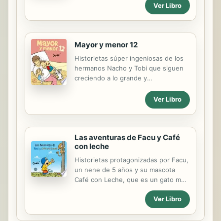
situaciones cotidianas. En este libro
Ver Libro
ellos siguen disfrutando de su una
nueva mascota, pero también nos
enteramos de algunas sorpresas
amorosas que la vida les depara.
Mayor y menor 12
Historietas súper ingeniosas de los
hermanos Nacho y Tobi que siguen
creciendo a lo grande y
divirtiéndonos con simpatiquísimas
situaciones cotidianas. En este libro
Ver Libro
veremos cómo se agranda la familia.
Lo bueno es que Nacho seguirá
siendo el mayor, pero Tobi pasará su
Las aventuras de Facu y Café
lugar del menor a la nueva beba que
con leche
los hará divertirse mucho más de los
que pensaban.
Historietas protagonizadas por Facu,
un nene de 5 años y su mascota
Café con Leche, que es un gato muy
travieso. Las aventuras comienzan
Ver Libro
cuando Facu empieza el jardín y Café
con Leche tiene que quedarse en la
casa solo. Los diversos episodios