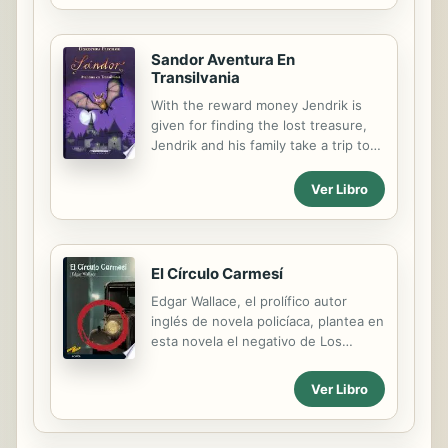
sabe que mantenerse a solas es...
serie y es una obra de referencia
imprescindible para cualquier
seguidor de Batman y todo
Sandor Aventura En
aficionado a la animación de calidad.
Transilvania
With the reward money Jendrik is
given for finding the lost treasure,
Jendrik and his family take a trip to
Transylvania, Sandor's homeland.
The adventure begins the moment
Ver Libro
they land. Sandor and Jendrik are on
the trail of a thief and they follow
him through fortified buildings,
secret passageways, and dark
El Círculo Carmesí
forests. Factual information about
Edgar Wallace, el prolífico autor
Transylvania is provided at the end
inglés de novela policíaca, plantea en
of the book.
esta novela el negativo de Los
cuatro hombres justos: la
organización secreta conocida como
Ver Libro
«el Círculo Carmesí» ha sido creada
exclusivamente para el mal. Su
ingenio diabólico y su eficacia al