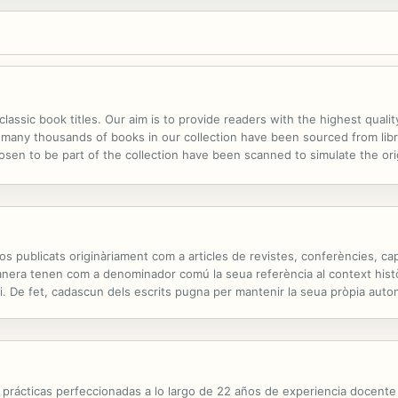
lassic book titles. Our aim is to provide readers with the highest qualit
e many thousands of books in our collection have been sourced from libr
chosen to be part of the collection have been scanned to simulate the o
hundred or more years ago. Books from that period are often spoiled by.
s publicats originàriament com a articles de revistes, conferències, cap
nera tenen com a denominador comú la seua referència al context històr
i. De fet, cadascun dels escrits pugna per mantenir la seua pròpia autono
orn d'un aspecte temàtic del nostre art o es va dirigir a...
 y prácticas perfeccionadas a lo largo de 22 años de experiencia docent