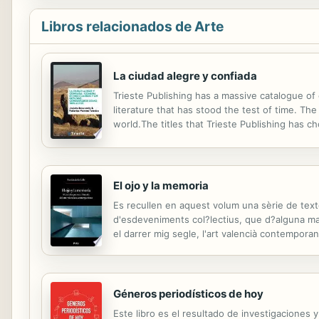
Libros relacionados de Arte
La ciudad alegre y confiada
Trieste Publishing has a massive catalogue of c
literature that has stood the test of time. Th
world.The titles that Trieste Publishing has 
way that their first readers did decades or a 
El ojo y la memoria
Es recullen en aquest volum una sèrie de texto
d'esdeveniments col?lectius, que d?alguna ma
el darrer mig segle, l'art valencià contemporan
que la seua redacció va girar, en cada cas, ent
Géneros periodísticos de hoy
Este libro es el resultado de investigaciones