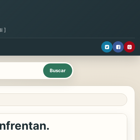
I ]
nfrentan.