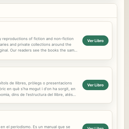
y reproductions of fiction and non-fiction
Ver Libro
aries and private collections around the
riginal. Our readers see the books the same
..
ítols de llibres, pròlegs o presentacions
Ver Libro
ic en què s'ha mogut i d'on ha sorgit, en
mia, dins de l'estructura del llibre, atés
e en el periodismo. Es un manual que se
Ver Libro