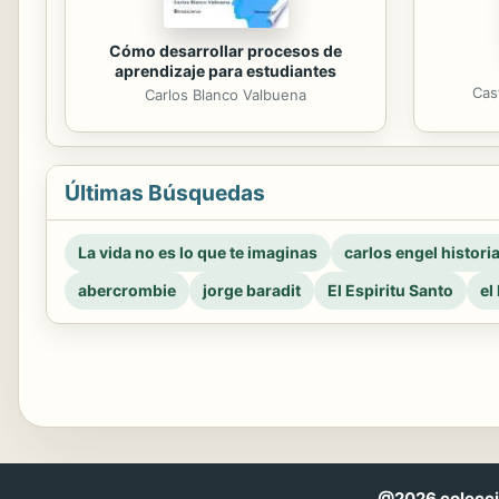
Cómo desarrollar procesos de
aprendizaje para estudiantes
Cas
Carlos Blanco Valbuena
Últimas Búsquedas
La vida no es lo que te imaginas
carlos engel histori
abercrombie
jorge baradit
El Espiritu Santo
el
@2026 coleccio