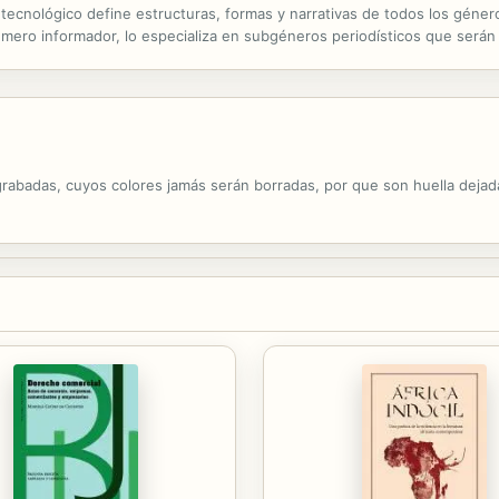
ecnológico define estructuras, formas y narrativas de todos los géneros 
 mero informador, lo especializa en subgéneros periodísticos que serán e
éneros del periodismo estableciendo la diferencia entre ellos, no solo.
 grabadas, cuyos colores jamás serán borradas, por que son huella dejad