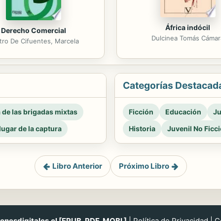
África indócil
Derecho Comercial
Dulcinea Tomás Cámar
tro De Cifuentes, Marcela
Categorías Destacad
a de las brigadas mixtas
Ficción
Educación
Ju
 lugar de la captura
Historia
Juvenil No Ficc
Libro Anterior
Próximo Libro
nesdigitales.cl [EPUB, PDF, MOBI ]
|
Política de Privacidad
|
C