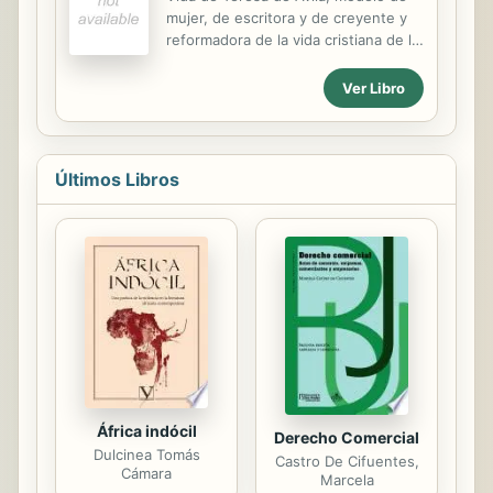
treinta y tres años, después de una
mujer, de escritora y de creyente y
vida llena de éxitos y de aventuras.
reformadora de la vida cristiana de la
Felipe II lo puso al frente del ejército
época.
con el que ganó la guerra contra los
Ver Libro
moriscos en Granada; más tarde fue
Generalísimo de la Liga...
Últimos Libros
África indócil
Derecho Comercial
Dulcinea Tomás
Castro De Cifuentes,
Cámara
Marcela