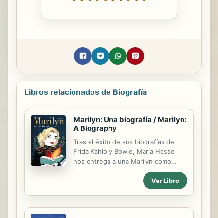
Libros relacionados de Biografía
Marilyn: Una biografía / Marilyn:
A Biography
Tras el éxito de sus biografías de
Frida Kahlo y Bowie, María Hesse
nos entrega a una Marilyn como
nunca antes la habías visto Fue uno
Ver Libro
de los grandes iconos del siglo XX, el
rostro y las piernas más populares
de todos los tiempos. De ella se
enamoró el gran público, además de