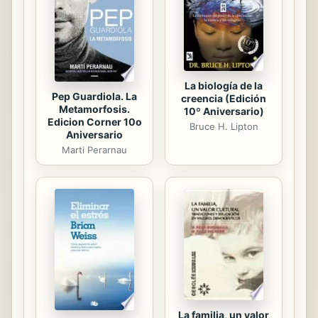
una maternidad cotidiana, en la que
me descubro como una superheroína
de carne y hueso con una...
La biología de la
Pep Guardiola. La
creencia (Edición
Metamorfosis.
10º Aniversario)
Edicion Corner 10o
Bruce H. Lipton
Aniversario
Marti Perarnau
La familia, un valor