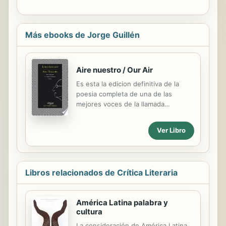
Más ebooks de Jorge Guillén
Aire nuestro / Our Air
Es esta la edicion definitiva de la
poesia completa de una de las
mejores voces de la llamada
Generacion del 27: Jorge Guillen
(Valladolid, 1893-Malaga, 1984).
Ver Libro
Perfeccionista, de una transparencia
y tersura ejemplares, Guillen fue
agrupando su poesia de una manera
ordenada alrededor de Cantico, que
Libros relacionados de Crítica Literaria
fue incrementandose y
convirtiendose en el nucleo central
de lo que seria Aire Nuestro. A el se
América Latina palabra y
agregaron contrapuntos como
cultura
Clamor, partes nuevas y satelites
como Homenaje, los poemas de
La consideración de América Latina