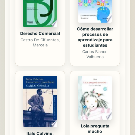
more Gold novel. Morris hides the
money and the notebooks, and then
he is locked...
Cómo desarrollar
Derecho Comercial
procesos de
aprendizaje para
Castro De Cifuentes,
estudiantes
Marcela
Carlos Blanco
Valbuena
Lola pregunta
mucho
Italo Calvino: