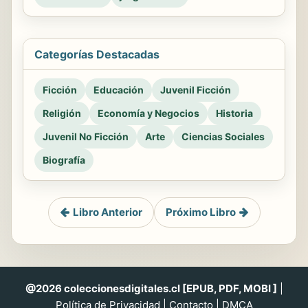
Categorías Destacadas
Ficción
Educación
Juvenil Ficción
Religión
Economía y Negocios
Historia
Juvenil No Ficción
Arte
Ciencias Sociales
Biografía
Libro Anterior
Próximo Libro
@2026 coleccionesdigitales.cl [EPUB, PDF, MOBI ]
|
Política de Privacidad
|
Contacto
|
DMCA