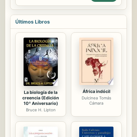
serie de Amy Chu, Erik Burnham y
Carlos Gómez que tanto ha aclamado
la crítica, además de las portadas
de...
Últimos Libros
África indócil
La biología de la
creencia (Edición
Dulcinea Tomás
10º Aniversario)
Cámara
Bruce H. Lipton