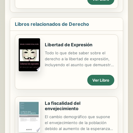
menores y jóvenes suscita, en
atención a la edad y al grado de
formación y madurez de aquéllos,
una especial preocupación social e
Libros relacionados de Derecho
institucional. Las instituciones
públicas competentes pretenden
prevenir la delincuencia juvenil y
Libertad de Expresión
sesgar "incipientes carreras
Todo lo que debe saber sobre el
delictivas" tratando de contribuir a
derecho a la libertad de expresión,
que en el futuro descienda el
incluyendo el asunto que demuestra
número de adultos delincuentes
que es el derecho más odiado por
mediante la aplicación de los
Gobiernos, empresarios poderosos y
recursos necesarios tendentes a
Ver Libro
políticos.
lograr la...
La fiscalidad del
envejecimiento
El cambio demográfico que supone
el envejecimiento de la población
debido al aumento de la esperanza