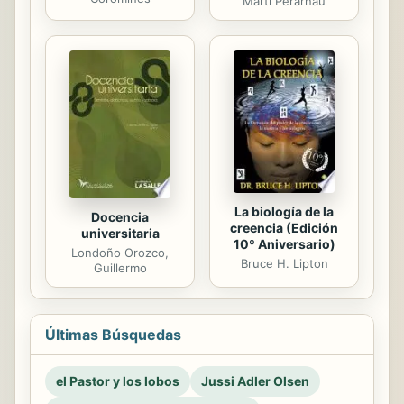
Marti Perarnau
La biología de la
Docencia
creencia (Edición
universitaria
10º Aniversario)
Londoño Orozco,
Bruce H. Lipton
Guillermo
Últimas Búsquedas
el Pastor y los lobos
Jussi Adler Olsen