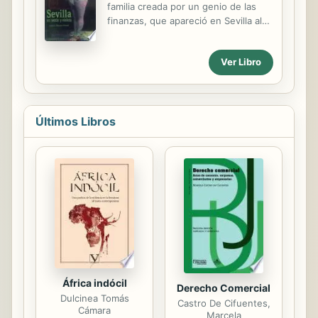
familia creada por un genio de las
mundo y llegue por fin a Heliópolis
finanzas, que apareció en Sevilla al
Primera? El Juego Universal llegó a
final del siglo XIX, procedente de
nuestro mundo. Acompáñanos a
Barcelona, para hacer negocios, y
vencer el mal. ¿Quieres ir a un viaje?
Ver Libro
que los hizo con mucho éxito. El
relato sirve de continente para una
detallada descripción del ambiente
en que se desenvolvía, a sus anchas,
Últimos Libros
la alta sociedad sevillana de la época.
África indócil
Derecho Comercial
Dulcinea Tomás
Castro De Cifuentes,
Cámara
Marcela