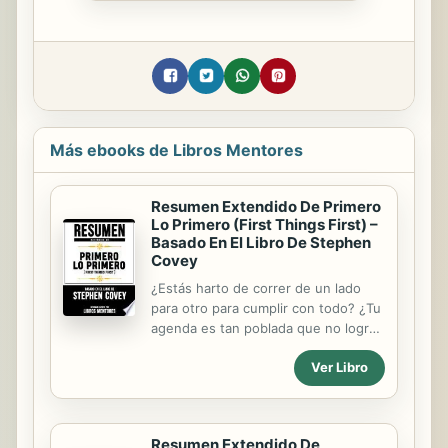
Más ebooks de Libros Mentores
Resumen Extendido De Primero
Lo Primero (First Things First) –
Basado En El Libro De Stephen
Covey
¿Estás harto de correr de un lado
para otro para cumplir con todo? ¿Tu
agenda es tan poblada que no logras
abarcar todas las tareas? ¿Sientes
Ver Libro
que por más que te apuras el tiempo
no te alcanza? Aprende a organizar
tu vida con el principio de primero lo
primero.Primero Lo Primero es una
Resumen Extendido De
guía que te enseñará a administrar el