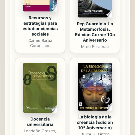
Recursos y
estrategias para
Pep Guardiola. La
estudiar ciencias
Metamorfosis.
sociales
Edicion Corner 10o
Aniversario
Carme Barba
Coromines
Marti Perarnau
La biología de la
Docencia
creencia (Edición
universitaria
10º Aniversario)
Londoño Orozco,
Bruce H. Lipton