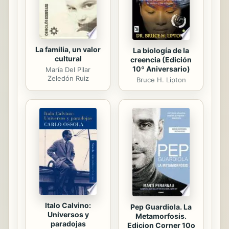
mismo Arlt a su obra: los dos, dice...
La familia, un valor
La biología de la
cultural
creencia (Edición
10º Aniversario)
María Del Pilar
Zeledón Ruiz
Bruce H. Lipton
Italo Calvino:
Pep Guardiola. La
Universos y
Metamorfosis.
paradojas
Edicion Corner 10o