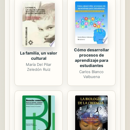
Rodríguez Conde, Vicario Lamas,
Villar Bermúdez de Castro". En la
presente edición se amplía el
primitivo estudio objeto de la
ponencia con nuevos datos y
documentación actualizada de los
mencionados...
Cómo desarrollar
La familia, un valor
procesos de
cultural
aprendizaje para
María Del Pilar
estudiantes
Zeledón Ruiz
Carlos Blanco
Valbuena