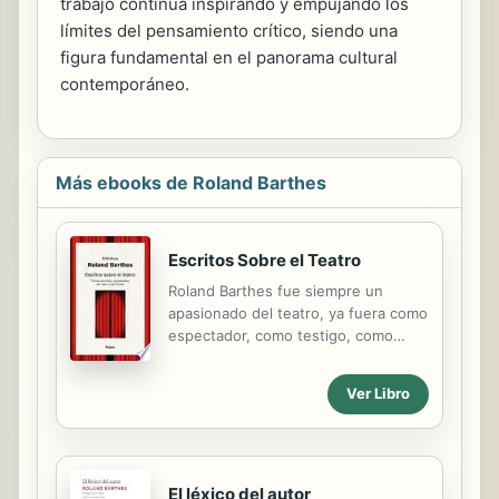
trabajo continúa inspirando y empujando los
límites del pensamiento crítico, siendo una
figura fundamental en el panorama cultural
contemporáneo.
Más ebooks de Roland Barthes
Escritos Sobre el Teatro
Roland Barthes fue siempre un
apasionado del teatro, ya fuera como
espectador, como testigo, como
crítico o como agitador cultural, y
todo eso en una época excepcional,
Ver Libro
en la que se dibujaron las grandes
líneas del paisaje teatral de hoy.
Dominados por el modelo de la
Grecia antigua y por la revelación
brechtiana, los textos de Barthes,
El léxico del autor