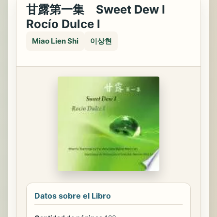
甘露第一集 Sweet Dew Ι
Rocío Dulce Ι
Miao Lien Shi
이상현
Datos sobre el Libro