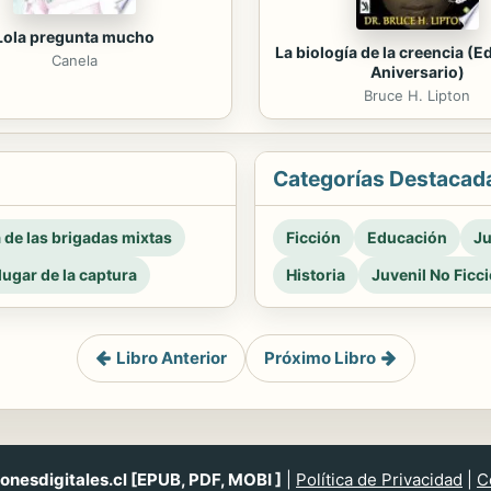
Lola pregunta mucho
La biología de la creencia (E
Canela
Aniversario)
Bruce H. Lipton
Categorías Destacad
a de las brigadas mixtas
Ficción
Educación
Ju
 lugar de la captura
Historia
Juvenil No Ficc
Libro Anterior
Próximo Libro
nesdigitales.cl [EPUB, PDF, MOBI ]
|
Política de Privacidad
|
C