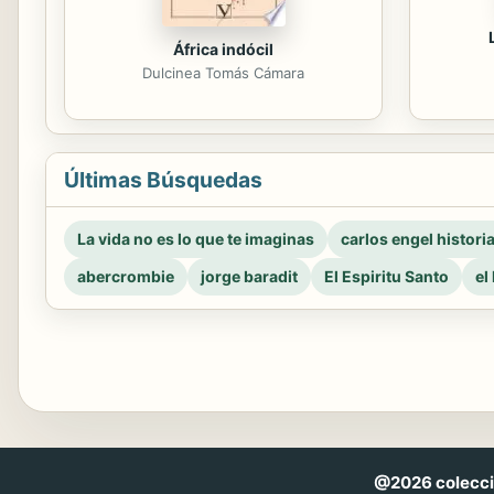
África indócil
Dulcinea Tomás Cámara
Últimas Búsquedas
La vida no es lo que te imaginas
carlos engel histori
abercrombie
jorge baradit
El Espiritu Santo
el
@2026 coleccio