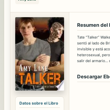
Resumen del 
Tate “Talker” Walk
sentó al lado de B
invisible y está ac
heterosexual, per
salir del armario..
Descargar E
Datos sobre el Libro