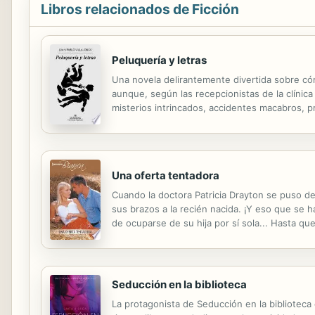
Libros relacionados de Ficción
Peluquería y letras
Una novela delirantemente divertida sobre có
aunque, según las recepcionistas de la clínic
misterios intrincados, accidentes macabros, 
de supermercado obsesionado con escribir el te
Una oferta tentadora
Cuando la doctora Patricia Drayton se puso de
sus brazos a la recién nacida. ¡Y eso que se h
de ocuparse de su hija por sí sola... Hasta q
pasión. Para ella lo más importante era conser
Seducción en la biblioteca
La protagonista de Seducción en la biblioteca