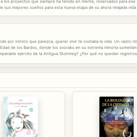
 y a los proyectos que siempre ha tenido en mente, reservados para es
de sus mayores sueños para esta nueva etapa de su ahora relajada vida 
mañana, decide visitar la biblioteca de la ciudad para encontrar...
nde por irónico que parezca, querer vivir te costaba la vida. Un vasto 
l Edad de los Bardos, donde los snoraks en su extrema minoría sometían
mparable ejército de la Antigua Stoirmeg? ¿Por qué no quedan registros 
berga? Todas estas incógnicas me perturban el sueño, me instan ...