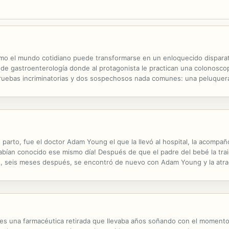
mo el mundo cotidiano puede transformarse en un enloquecido disparate
a de gastroenterología donde al protagonista le practican una colonosco
pruebas incriminatorias y dos sospechosos nada comunes: una peluquera
stimonio de sus experiencias en la vida. Lo peor es que el protagonista
 parto, fue el doctor Adam Young el que la llevó al hospital, la acomp
abían conocido ese mismo día! Después de que el padre del bebé la traic
ue, seis meses después, se encontró de nuevo con Adam Young y la atrac
var la independencia, pero aquella oferta de amor y de un padre...
 es una farmacéutica retirada que llevaba años soñando con el momento 