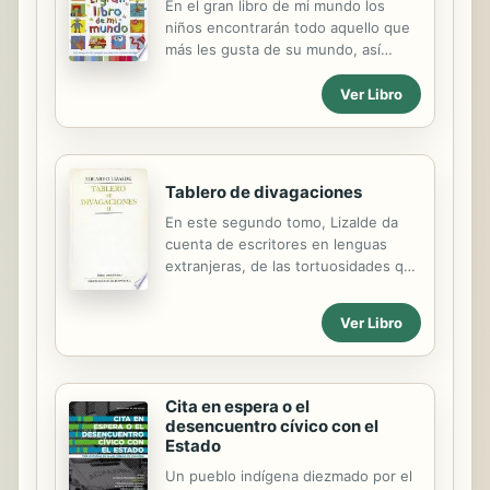
En el gran libro de mi mundo los
niños encontrarán todo aquello que
más les gusta de su mundo, así
como explicaciones de cuanto
quieren saber: cómo se llaman las
Ver Libro
cosas, qué hacen y adónde van. Con
vivos colores, dibujos divertidos,
conceptos clave y entre
Tablero de divagaciones
En este segundo tomo, Lizalde da
cuenta de escritores en lenguas
extranjeras, de las tortuosidades que
demanda la traducci n y de las
influencias de otras culturas en la
Ver Libro
literatura hispanoamericana. Tambi n
nos muestra su tr nsito por las ideas
y la pol tica, testimonios del
compromiso intelectual del autor con
Cita en espera o el
sus convicciones: disidentes y
desencuentro cívico con el
sosegadas, conflictivas y solidarias,
Estado
pero nunca conformistas.
Un pueblo indígena diezmado por el