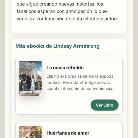
que sigue creando nuevas historias, los
fanáticos esperan con anticipación lo que
vendrá a continuación de esta talentosa autora.
Más ebooks de Lindsay Armstrong
La novia rebelde
Ella no era precisamente la esposa
modelo. Melinda Ethridge aceptó
aquel matrimonio de conveniencia
con Etienne Hurst con el fin de
impedir que vendieran Raspberry Hill,
Ver Libro
la propiedad en la que vivía toda su
familia. Sin embargo, no podía evitar
sentir algo de rabia por tener que
renunciar a su libertad. Mel decidió
que la solución era ser una esposa
Huérfanos de amor
poco convencional que mantendría