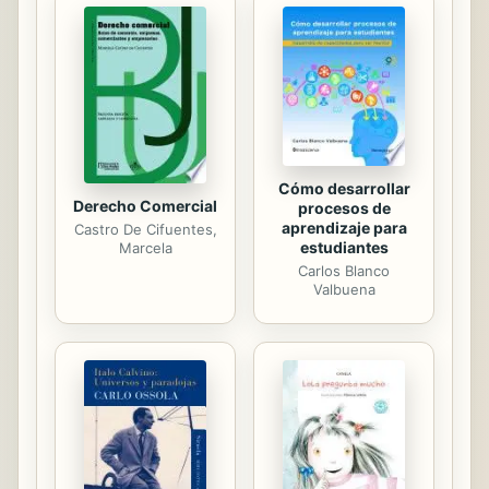
algo que Julio no puede aceptar...
Pero ahora está dispuesta a
rectificar, aceptar el castigo que Julio
le quiera imponer y volver a ser una
buena sumisa, suya para siempre.
Julio no va negarse a una oferta...
Cómo desarrollar
Derecho Comercial
procesos de
aprendizaje para
Castro De Cifuentes,
estudiantes
Marcela
Carlos Blanco
Valbuena