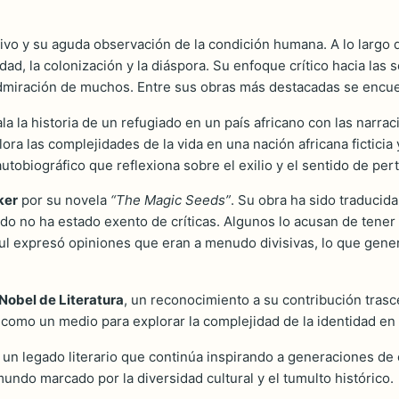
intivo y su aguda observación de la condición humana. A lo largo
ad, la colonización y la diáspora. Su enfoque crítico hacia las 
a admiración de muchos. Entre sus obras más destacadas se encu
la la historia de un refugiado en un país africano con las narra
ora las complejidades de la vida en una nación africana ficticia 
utobiográfico que reflexiona sobre el exilio y el sentido de per
ker
por su novela
“The Magic Seeds”
. Su obra ha sido traducida
do no ha estado exento de críticas. Algunos lo acusan de tener 
aul expresó opiniones que eran a menudo divisivas, lo que gener
Nobel de Literatura
, un reconocimiento a su contribución trasce
 como un medio para explorar la complejidad de la identidad en
o un legado literario que continúa inspirando a generaciones de 
undo marcado por la diversidad cultural y el tumulto histórico.