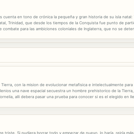
os cuenta en tono de crónica la pequeña y gran historia de su isla natal
natal, Trinidad, que desde los tiempos de la Conquista fue punto de par
 de combate para las ambiciones coloniales de Inglaterra, que no se dete
 las colonias españolas. La pérdida de El Dorado es una novela con...
ierra, con la mision de evolucionar metafisica e intelectualmente para s
milenios una nave espacial secuestra un hombre prehistorico de la Tierra,
ornelia, alli debera pasar una prueba para conocer si es el elegido en ll
lo tendra que armar un artefacto que le permita desplazarse por ...
 triste. Si pudiera borrar todo y empezar de nuevo, lo haría, reiría más 