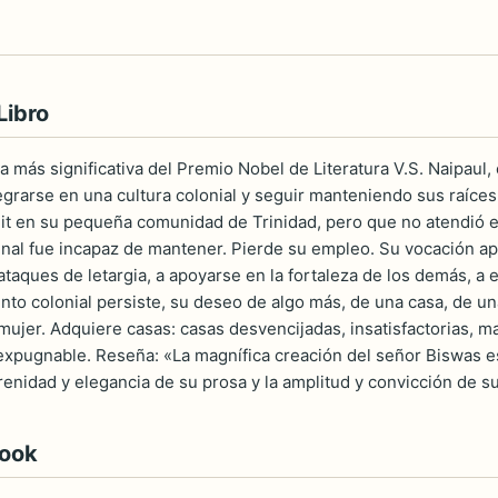
Libro
 más significativa del Premio Nobel de Literatura V.S. Naipaul, e
egrarse en una cultura colonial y seguir manteniendo sus raíces
t en su pequeña comunidad de Trinidad, pero que no atendió es
 final fue incapaz de mantener. Pierde su empleo. Su vocación ap
ataques de letargia, a apoyarse en la fortaleza de los demás, a 
nto colonial persiste, su deseo de algo más, de una casa, de una
 mujer. Adquiere casas: casas desvencijadas, insatisfactorias, ma
xpugnable. Reseña: «La magnífica creación del señor Biswas es
erenidad y elegancia de su prosa y la amplitud y convicción de
book