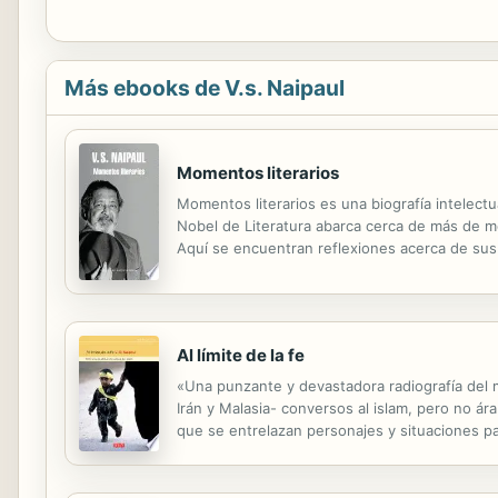
Más ebooks de V.s. Naipaul
Momentos literarios
Momentos literarios es una biografía intelect
Nobel de Literatura abarca cerca de más de med
Aquí se encuentran reflexiones acerca de sus l
sobre la relación que hay entre algunas formas
Al límite de la fe
«Una punzante y devastadora radiografía del mu
Irán y Malasia- conversos al islam, pero no ár
que se entrelazan personajes y situaciones pa
sobre personas, lo cual no le impide manifesta