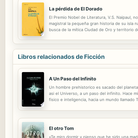
La pérdida de El Dorado
El Premio Nobel de Literatura, V.S. Naipaul, n
magistral la pequeña gran historia de su isla 
busca de la mítica Ciudad de Oro y territorio
aprovechando las guerras de independencia de
Libros relacionados de Ficción
A Un Paso del Infinito
Un hombre prehistorico es sacado del planeta T
asi el Universo, a un paso del infinito. Hace 
fisico e inteligencia, hacia un mundo llamado T
a punto de originar un nuevo universo. Para el
El otro Tom
«Te miro dormir y pienso que he sido una madre