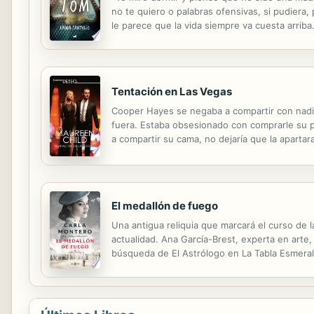
no te quiero o palabras ofensivas, si pudiera,
le parece que la vida siempre va cuesta arri
tratamiento médico. Pese al trastorno de Tom, l
Tentación en Las Vegas
Cooper Hayes se negaba a compartir con nadie 
fuera. Estaba obsesionado con comprarle su p
a compartir su cama, no dejaría que la aparta
El medallón de fuego
Una antigua reliquia que marcará el curso de 
actualidad. Ana García-Brest, experta en arte
búsqueda de El Astrólogo en La Tabla Esmerald
mágica que perteneció al arquitecto del templ