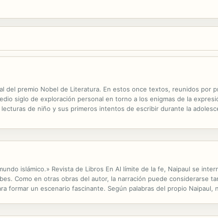
ual del premio Nobel de Literatura. En estos once textos, reunidos por 
io siglo de exploración personal en torno a los enigmas de la expresión 
ecturas de niño y sus primeros intentos de escribir durante la adolesce
 literarias y algunas culturas. También se incluye en este volumen el...
ndo islámico.» Revista de Libros En Al límite de la fe, Naipaul se inter
abes. Como en otras obras del autor, la narración puede considerarse tan
ra formar un escenario fascinante. Según palabras del propio Naipaul, no
r con toda claridad su postura desfavorable hacia el integrismo...