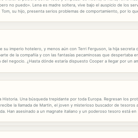
 pero no puedo». Lena es madre soltera, vive bajo el auspicio de los se
ba. Tom, su hijo, presenta serios problemas de comportamiento, por lo 
a precariedad salarial, la incomprensión institucional y la...
su imperio hotelero, y menos aún con Terri Ferguson, la hija secreta d
arte de la compañía y con las fantasías pecaminosas que despertaba en 
ra del negocio. ¿Hasta dónde estaría dispuesto Cooper a llegar por un 
la Historia. Una búsqueda trepidante por toda Europa. Regresan los pro
, recibe la llamada de Martin, el joven y misterioso buscador de tesoro
a. Han asesinado a un magnate italiano y un poderoso tesoro está en pe
o de Salomón. Nadie conoce el paradero exacto de la pieza y Martin...