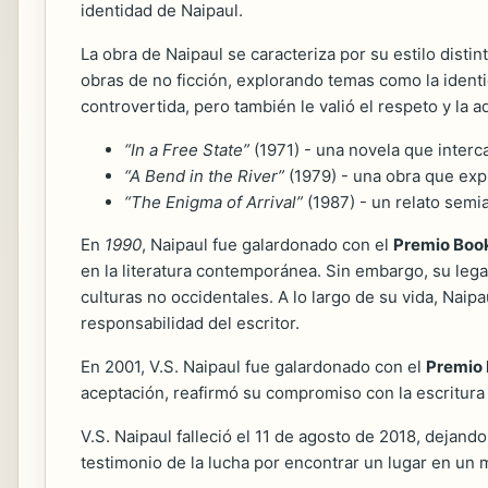
identidad de Naipaul.
La obra de Naipaul se caracteriza por su estilo dist
obras de no ficción, explorando temas como la identid
controvertida, pero también le valió el respeto y l
“In a Free State”
(1971) - una novela que interca
“A Bend in the River”
(1979) - una obra que expl
“The Enigma of Arrival”
(1987) - un relato semia
En
1990
, Naipaul fue galardonado con el
Premio Boo
en la literatura contemporánea. Sin embargo, su lega
culturas no occidentales. A lo largo de su vida, Naip
responsabilidad del escritor.
En 2001, V.S. Naipaul fue galardonado con el
Premio 
aceptación, reafirmó su compromiso con la escritura
V.S. Naipaul falleció el 11 de agosto de 2018, dejand
testimonio de la lucha por encontrar un lugar en un m