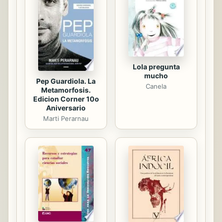
desarrollo que hunden sus raíces en
las realidades de nuestro continente.
Un primer paso para el cambio de la
realidad es...
Lola pregunta
mucho
Pep Guardiola. La
Canela
Metamorfosis.
Edicion Corner 10o
Aniversario
Marti Perarnau