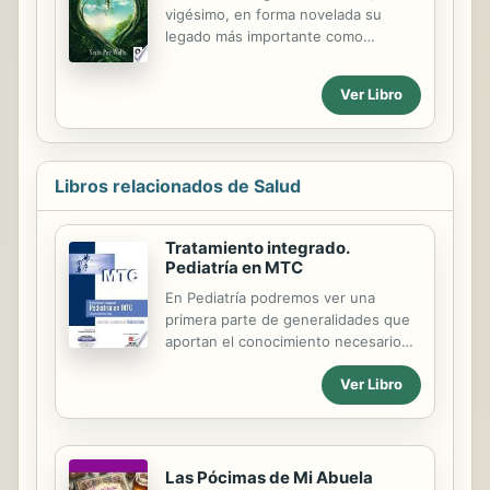
vigésimo, en forma novelada su
legado más importante como
expedicionario a los lugares de
"poder" más importantes del mundo,
Ver Libro
desde la Isla de Pascua al Paititi en el
Amazonas, desvelando el origen
oculto de la Humanidad y las claves
secretas para progresar como
Libros relacionados de Salud
especie y elevar nuestro nivel de
conciencia.
Tratamiento integrado.
Pediatría en MTC
En Pediatría podremos ver una
primera parte de generalidades que
aportan el conocimiento necesario
en medicina china en la especialidad.
Ver Libro
La segunda parte se caracteriza por
detallar las patologías más
frecuentes en clínica. Cada patología
comienza con una breve
introducción de medicina occidental
Las Pócimas de Mi Abuela