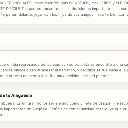
RIO MÁS TRONCHANTE jamás escrito!! Más CONSEJOS, más CHIBIS y el B
IFÍCIL!! Tus padres toman todas las decisiones importantes sin consu
 te ponen delante, jugar con los hijos de sus amigos, llevarte bien con
omedor)... Pero el colmo es que ni siquiera te dejan elegir qué hacer en 
ue un día regresando del colegio con su bicicleta se encontró a una ca
cabrita blanca quiso atravesar el barranco, y decidida se fue hacia el p
aquel preciso momento y se fue muy decidida hacia el puente.
ide to Alagaesia
orabuena. Es un gran honor ser elegido como Jinete de Dragón. He reco
ás importantes de Alagësia. Estúdialos con el máximo detalle, ya que p
vez.