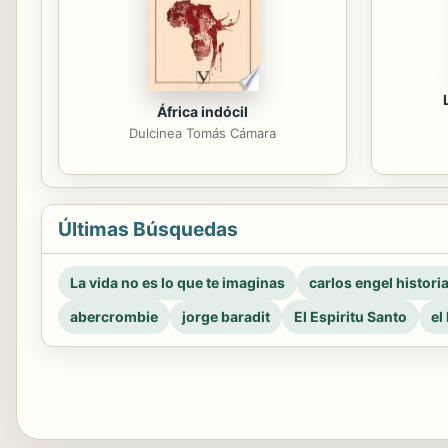
África indócil
Dulcinea Tomás Cámara
Últimas Búsquedas
La vida no es lo que te imaginas
carlos engel histori
abercrombie
jorge baradit
El Espiritu Santo
el