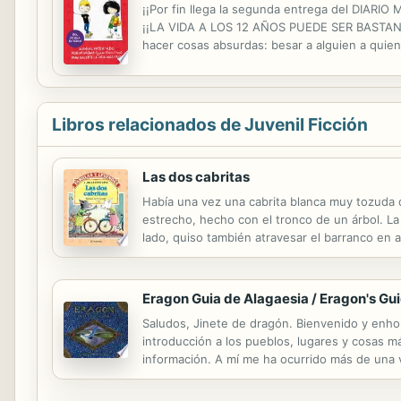
¡¡Por fin llega la segunda entrega del DIA
¡¡LA VIDA A LOS 12 AÑOS PUEDE SER BASTANTE D
hacer cosas absurdas: besar a alguien a quien
porque es un adulto (incluso a monitoras del c
Libros relacionados de Juvenil Ficción
Las dos cabritas
Había una vez una cabrita blanca muy tozuda q
estrecho, hecho con el tronco de un árbol. La 
lado, quiso también atravesar el barranco en 
Eragon Guia de Alagaesia / Eragon's Gu
Saludos, Jinete de dragón. Bienvenido y enh
introducción a los pueblos, lugares y cosas m
información. A mí me ha ocurrido más de una 