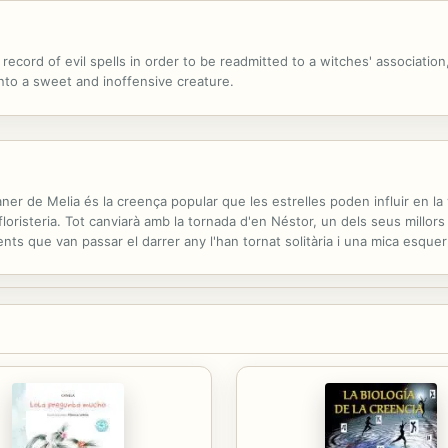
 record of evil spells in order to be readmitted to a witches' associatio
into a sweet and inoffensive creature.
ner de Melia és la creença popular que les estrelles poden influir en la v
loristeria. Tot canviarà amb la tornada d'en Néstor, un dels seus millors 
ts que van passar el darrer any l'han tornat solitària i una mica esque
als records que l'aclaparen, es creua en el seu...