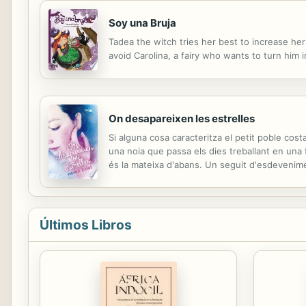
Soy una Bruja
Tadea the witch tries her best to increase her
avoid Carolina, a fairy who wants to turn him 
On desapareixen les estrelles
Si alguna cosa caracteritza el petit poble costa
una noia que passa els dies treballant en una f
és la mateixa d'abans. Un seguit d'esdevenimen
treballar per al diari local i dissipar així els m
Últimos Libros