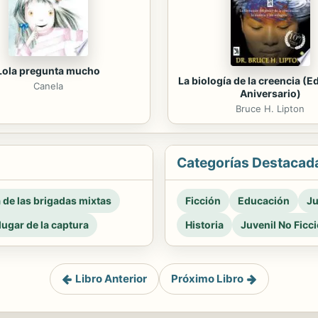
Lola pregunta mucho
La biología de la creencia (E
Canela
Aniversario)
Bruce H. Lipton
Categorías Destacad
a de las brigadas mixtas
Ficción
Educación
Ju
 lugar de la captura
Historia
Juvenil No Ficc
Libro Anterior
Próximo Libro