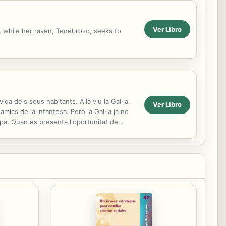
Ver Libro
n, while her raven, Tenebroso, seeks to
ida dels seus habitants. Allà viu la Gal·la,
Ver Libro
amics de la infantesa. Però la Gal·la ja no
rpa. Quan es presenta l'oportunitat de