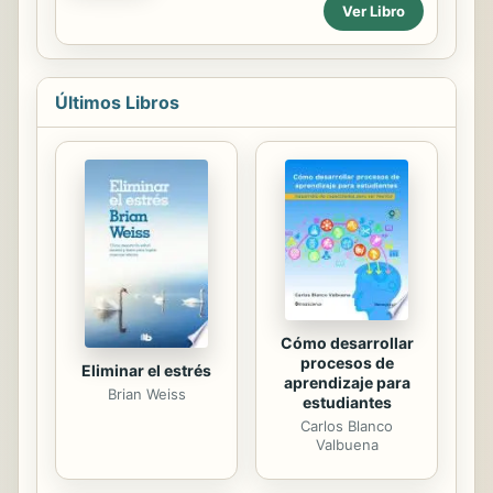
el medio que mejor se adapta a su
investigador privado por afición. Sin
Ver Libro
personalidad o sea el espejo de la
duda esta obra trata sobre el
fantasía de que existe el lugar ideal
Ecuador de ahora, y sobre cada uno
para vivir. Los episodios que viven
de los países de la tierra....
los personajes imaginarios de este
Últimos Libros
libro relatan, a veces con crudeza y
otras casi ingenuamente, las
interminables formas en que son
capaces los individuos de encontrar
una vía de escape a lo que su
destino les depara. Romper con el
determinismo de que todo está
escrito es también una forma de
forjarse una vida...
Cómo desarrollar
procesos de
Eliminar el estrés
aprendizaje para
Brian Weiss
estudiantes
Carlos Blanco
Valbuena