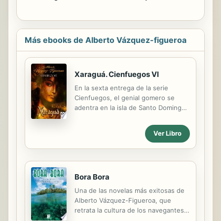
Más ebooks de Alberto Vázquez-figueroa
Xaraguá. Cienfuegos VI
En la sexta entrega de la serie
Cienfuegos, el genial gomero se
adentra en la isla de Santo Domingo,
en el paradisíaco territorio de
Xaraguá, donde reina la princesa
Ver Libro
Anacaona, carismática líder de los
indígenas cuya vida marca un hito en
el antes y el después de las
relaciones de "civilizados" y oriundos
Bora Bora
del nuevo continente. Una saga
apasionante para conocer cómo
Una de las novelas más exitosas de
nunca se había hecho el
Alberto Vázquez-Figueroa, que
descubrimiento y la conquista de
retrata la cultura de los navegantes
América. Lo mejor y lo peor del ser
polinesios con los que convivió