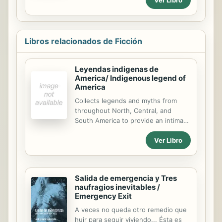
continente americano: los
antropófagos y temibles caribes.
Siguiendo el rastro de sus
fantásticas peripecias descubriremos
Libros relacionados de Ficción
un continente virgen habitado por
pobladores singulares, una
naturaleza abrumadora, y unas
Leyendas indigenas de
costumbres y una cultura que
America/ Indigenous legend of
chocarán violentamente con las de
America
los conquistadores de esta tierra
Collects legends and myths from
mágica.
throughout North, Central, and
South America to provide an intimate
glimpse into the lives and beliefs of
Ver Libro
native Americans on the
supernatural, nature, and their own
tribal and cultural histories, and
includes stories from the Apache,
Salida de emergencia y Tres
Chibchas, Maya, Aztec, Inuit, and
naufragios inevitables /
many other tribes.
Emergency Exit
A veces no queda otro remedio que
huir para seguir viviendo... Ésta es