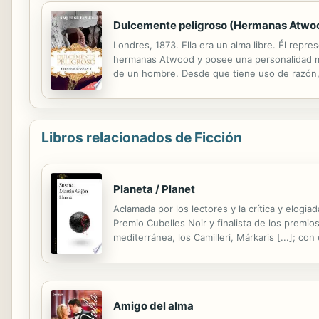
Dulcemente peligroso (Hermanas Atwo
Londres, 1873. Ella era un alma libre. Él repre
hermanas Atwood y posee una personalidad muy
de un hombre. Desde que tiene uso de razón, 
discriminatoria hacia la figura de la mujer, de
Libros relacionados de Ficción
Planeta / Planet
Aclamada por los lectores y la crítica y elogi
Premio Cubelles Noir y finalista de los premi
mediterránea, los Camilleri, Márkaris [...]; 
desangrado de una mujer pone en jaque al Grup
Amigo del alma