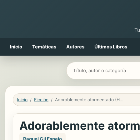
Tu
Inicio
Temáticas
Autores
Últimos Libros
Buscar libros
Inicio
Ficción
Adorablemente atormentado (Hermanas Atwood 2)
Adorablemente atorm
Raquel Gil Espejo