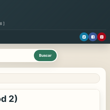
I ]
d 2)