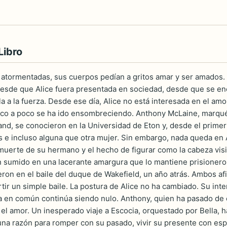
Libro
atormentadas, sus cuerpos pedían a gritos amar y ser amados.
esde que Alice fuera presentada en sociedad, desde que se en
a a la fuerza. Desde ese día, Alice no está interesada en el amo
oco a poco se ha ido ensombreciendo. Anthony McLaine, marqués
and, se conocieron en la Universidad de Eton y, desde el primer
s e incluso alguna que otra mujer. Sin embargo, nada queda e
 muerte de su hermano y el hecho de figurar como la cabeza vis
n sumido en una lacerante amargura que lo mantiene prisionero.
ron en el baile del duque de Wakefield, un año atrás. Ambos af
tir un simple baile. La postura de Alice no ha cambiado. Su in
a en común continúa siendo nulo. Anthony, quien ha pasado de
 el amor. Un inesperado viaje a Escocia, orquestado por Bella, 
una razón para romper con su pasado, vivir su presente con esp