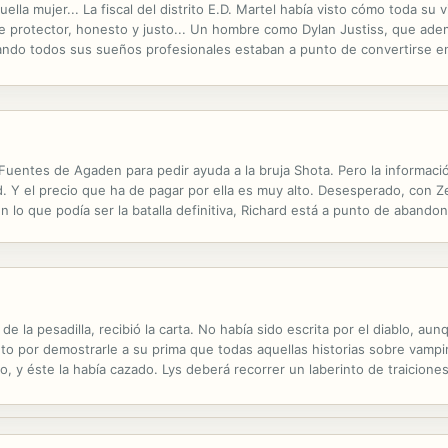
lla mujer... La fiscal del distrito E.D. Martel había visto cómo toda su
 protector, honesto y justo... Un hombre como Dylan Justiss, que adem
uando todos sus sueños profesionales estaban a punto de convertirse en
lío y cualquiera al que se le relacionara con ella se arriesgaba a...
 Fuentes de Agaden para pedir ayuda a la bruja Shota. Pero la informaci
d. Y el precio que ha de pagar por ella es muy alto. Desesperado, con 
n lo que podía ser la batalla definitiva, Richard está a punto de aband
 del Hechicero en busca de respuestas a la enigmática información...
la pesadilla, recibió la carta. No había sido escrita por el diablo, aun
to por demostrarle a su prima que todas aquellas historias sobre vampi
bo, y éste la había cazado. Lys deberá recorrer un laberinto de traicio
e las garras de un demente con el reloj en su contra. Un demente obses