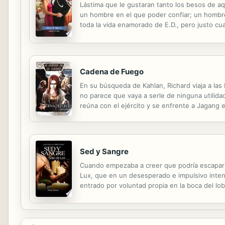
Lástima que le gustaran tanto los besos de aque
un hombre en el que poder confiar; un hombre
toda la vida enamorado de E.D., pero justo c
nada con ella. E.D. se había metido en un buen 
Cadena de Fuego
En su búsqueda de Kahlan, Richard viaja a las
no parece que vaya a serle de ninguna utilida
reúna con el ejército y se enfrente a Jagang e
averiguar la verdad, Richard huye del Alcázar
Sed y Sangre
Cuando empezaba a creer que podría escapar de 
Lux, que en un desesperado e impulsivo inten
entrado por voluntad propia en la boca del lo
mercenarios Saddler, para salvar a su prima d