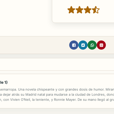
le 1)
 quemarropa. Una novela chispeante y con grandes dosis de humor. Miran
 dejar atrás su Madrid natal para mudarse a la ciudad de Londres, dond
, con Vivien O’Neil, la teniente, y Ronnie Mayer. De su mano llegó al 
de los empresarios más ricos de España, Mimi decide renunciar a los ben