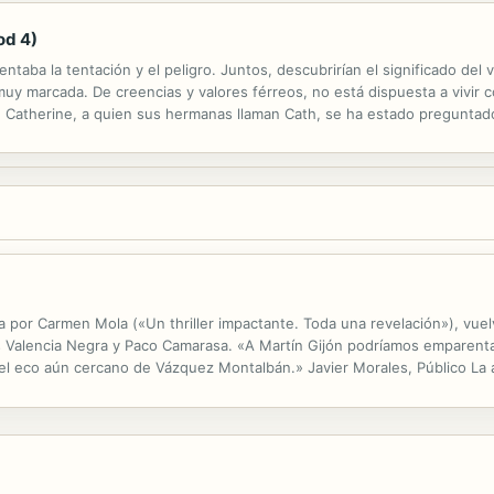
od 4)
sentaba la tentación y el peligro. Juntos, descubrirían el significado del
 marcada. De creencias y valores férreos, no está dispuesta a vivir c
Catherine, a quien sus hermanas llaman Cath, se ha estado preguntado
 la que tan solo se espera que sea esposa y madre, sin olvidar sus hábiles
ada por Carmen Mola («Un thriller impactante. Toda una revelación»), vue
os Valencia Negra y Paco Camarasa. «A Martín Gijón podríamos emparenta
con el eco aún cercano de Vázquez Montalbán.» Javier Morales, Público La
o de Homicidios de Sevilla: a la víctima le han cercenado los...