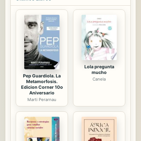
Asociación Americana de Psiquiatría
eliminó la homosexualidad de su
catálogo de patologías, se hizo
atendiendo a las experiencias
frustrantes de muchos
homosexuales en su tratamiento.
Ahora, treinta y cinco años después,
ofrecemos exactamente los...
Lola pregunta
mucho
Pep Guardiola. La
Canela
Metamorfosis.
Edicion Corner 10o
Aniversario
Marti Perarnau