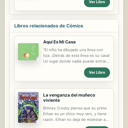
Ver Libro
vivido con resignación, esperando a
que su inestable magia consuma sus
cuerpos. Sus conclusiones apuntan a
que un espíritu superior podría
regular esa magia, ya que Shizu ya lo
Libros relacionados de Cómics
consiguió cuando albergaba a Ifrit en
su interior. Por eso, Rimur y los niños
Aquí Es Mi Casa
han decidido poner rumbo hacia la
morada de los espíritus...
"El niño ha dibujado una línea con
tiza. ¡Detrás de esta linea es su casa!
Un lugar donde nadie puede entrar.
Pero el conejo, el caracol, la hoja del
Ver Libro
árbol y las nubes se ríen de las
fronteras ..."--Cover, P. [4].
La venganza del muñeco
viviente
Britney Crosby piensa que su primo
Ethan es un chico muy raro, y tiene
razón. Ethan no deja de molestar a
Britney con su muñeco de