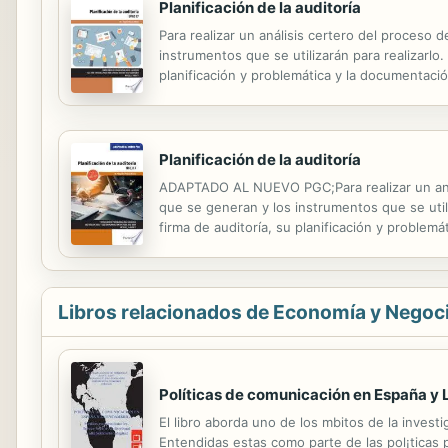
Planificación de la auditoría
Para realizar un análisis certero del proceso 
instrumentos que se utilizarán para realizarlo.
planificación y problemática y la documentaci
auditoría. Además, se estudiarán los procedim
Planificación de la auditoría
ADAPTADO AL NUEVO PGC;Para realizar un anális
que se generan y los instrumentos que se utili
firma de auditoría, su planificación y proble
obligado informe de auditoría.;Además, se est
Libros relacionados de Economía y Negoc
Políticas de comunicación en España y
El libro aborda uno de los mbitos de la invest
Entendidas estas como parte de las pol¡ticas 