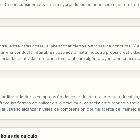
ci¢n son considerados en la mayor¡a de los estados como gestores de 
laciones que se vienen sucediendo desde la d‚cada de los a¤os 80, el 
tra, entre otras cosas, el abandonar ciertos patrones de conducta. Y 
r una conducta infantil. Empezamos a matar nuestra propia creatividad
ertar la creatividad de forma temporal para algún proyecto en concreto
as horas y después desaparecen. Por eso este libro establece una gran d
facilitar al lector la comprensión del color desde un enfoque educativo, 
frece las formas de aplicar en la práctica el conocimiento teórico a trav
rá al usuario alcanzar niveles de comprensión óptima acerca del manejo e
iles, publicidad, entre otros.
 hojas de cálculo