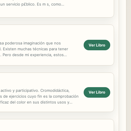
un servicio p£blico. Es m s, como
dise¤o de...
esa poderosa imaginación que nos
Ver Libro
. Existen muchas técnicas para tener
. Pero desde mi experiencia, estos
iferencia entre lo que es un...
activo y participativo. Cromodidáctica,
Ver Libro
és de ejercicios cuyo fin es la comprobación
ficaz del color en sus distintos usos y