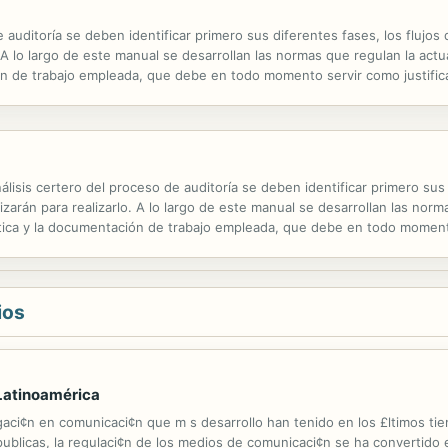
de auditoría se deben identificar primero sus diferentes fases, los flujo
 A lo largo de este manual se desarrollan las normas que regulan la actua
ón de trabajo empleada, que debe en todo momento servir como justifica
ientos de control interno de una empresa que debe revisar el...
is certero del proceso de auditoría se deben identificar primero sus d
zarán para realizarlo. A lo largo de este manual se desarrollan las norm
mática y la documentación de trabajo empleada, que debe en todo momento 
udiarán los procedimientos de control interno de una empresa...
ios
 Latinoamérica
igaci¢n en comunicaci¢n que m s desarrollo han tenido en los £ltimos tie
publicas, la regulaci¢n de los medios de comunicaci¢n se ha convertido 