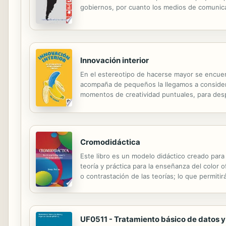
gobiernos, por cuanto los medios de comunica
consecuencia de las privatizaciones y desregu
Innovación interior
En el estereotipo de hacerse mayor se encuen
acompaña de pequeños la llegamos a considera
momentos de creatividad puntuales, para desp
sistemas son fuegos artificiales que duran un
Cromodidáctica
Este libro es un modelo didáctico creado para 
teoría y práctica para la enseñanza del color o
o contrastación de las teorías; lo que permiti
contextos: arte, diseño, estética, belleza, text
UF0511 - Tratamiento básico de datos y