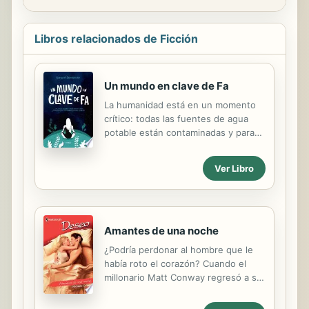
Libros relacionados de Ficción
Un mundo en clave de Fa
La humanidad está en un momento
crítico: todas las fuentes de agua
potable están contaminadas y para
subsistir la humanidad depende del
silicio, un recurso agotado con el
Ver Libro
que se construyen los paneles
solares que dan energía a las plantas
potabilizadoras de agua. El contacto
con un planeta similar a la Tierra
llamado Madre parece ser la
Amantes de una noche
salvación: ellos poseen el recurso
¿Podría perdonar al hombre que le
que los terrícolas necesitan para
había roto el corazón? Cuando el
sobrevivir. Pero la ayuda solo será
millonario Matt Conway regresó a su
posible si la Tierra se adapta a una
pueblo natal a ampliar el negocio, no
nueva forma de vida, que involucra la
contaba con encontrarse con Emily