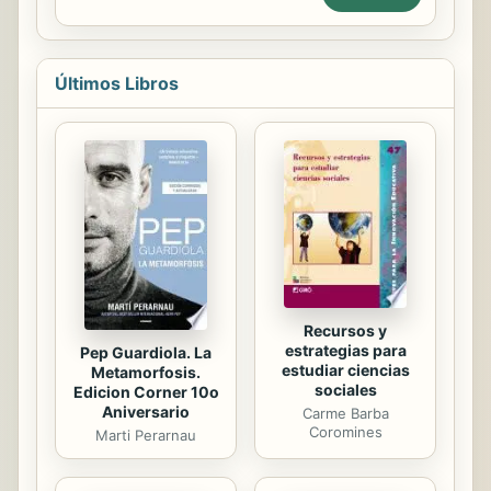
sueltos, flotaban. Atravesó el
pasadizo con lentitud, para no
herirla, con cuidado, con la frente
Últimos Libros
alta, el mentón salido. Logró ganar la
sala de entrada, luego el primer
peldaño de las escaleras. Consiguió
mantener firme su pie. Uno a uno,
con seguridad creciente, iba
subiendo los peldaños, por la parte
de fuera de la alfombra, para sentir la
seguridad del contacto. Y al...
Recursos y
estrategias para
Pep Guardiola. La
estudiar ciencias
Metamorfosis.
sociales
Edicion Corner 10o
Aniversario
Carme Barba
Coromines
Marti Perarnau