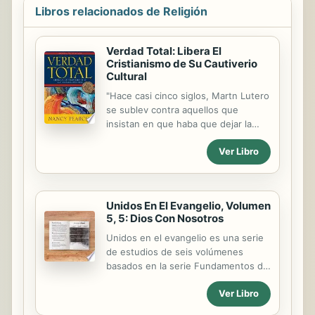
hace siempre buscando la clave de la
Libros relacionados de Religión
espiritualidad que alimenta y
sostiene las opciones cristianas ante
tales asuntos. En el tratamiento de
Verdad Total: Libera El
esos temas, las encíclicas del Papa
Cristianismo de Su Cautiverio
Benedicto XVI Deus caritas est y
Cultural
Caritas in veritate ocupan un lugar
"Hace casi cinco siglos, Martn Lutero
especialmente destacado, y en la
se sublev contra aquellos que
construcción del...
insistan en que haba que dejar la
Buena msica en manos del Diablo.
Ver Libro
Nancy Pearcey demuestra en este
libro que la Buena cultura no solo no
est reida con el cristianismo sino que
adems el cristianismo ha sido
Unidos En El Evangelio, Volumen
esencial en su creacin, preservacin y
5, 5: Dios Con Nosotros
diffusion. Se trata de un mensaje
sumamente relevante en una poca
Unidos en el evangelio es una serie
en que, lamentablemente, muchos
de estudios de seis volúmenes
desean dejar la cultura en manos del
basados en la serie Fundamentos del
Diablo."
Evangelio los cuales trazan el
Ver Libro
desarrollo del plan de Dios para
redimir a los pecadores por medio