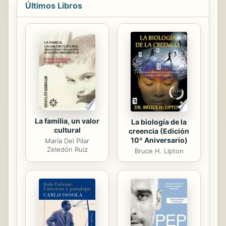
Últimos Libros
us out of focus, and we must avoid
them if we want to reach God's
dream for our lives. In this book you
will be able to identify such traps
and be free of all barriers that to
date are hindering your ministry.
Definitively, God has amazing plans
for your life, family, and...
La familia, un valor
La biología de la
cultural
creencia (Edición
10º Aniversario)
María Del Pilar
Zeledón Ruiz
Bruce H. Lipton