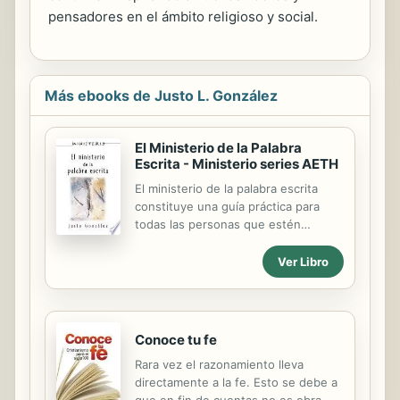
pensadores en el ámbito religioso y social.
Más ebooks de Justo L. González
El Ministerio de la Palabra
Escrita - Ministerio series AETH
El ministerio de la palabra escrita
constituye una guía práctica para
todas las personas que estén
contemplando la idea de escribir y
publicar un libro. De una manera
Ver Libro
amena y entretenida, Justo González
nos introduce en el mundo del
escritor y las dinámicas de
publicación. El autor ofrece en este
Conoce tu fe
volumen sus años de experiencia
Rara vez el razonamiento lleva
como escritor y editor, y anima al
directamente a la fe. Esto se debe a
lector a participar en la producción