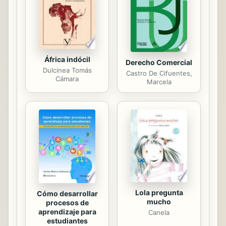
deje quitar por ningn demonio. En
esta obra encontrara lo siguiente: a)
Como...
África indócil
Derecho Comercial
Dulcinea Tomás
Castro De Cifuentes,
Cámara
Marcela
Lola pregunta
Cómo desarrollar
mucho
procesos de
aprendizaje para
Canela
estudiantes