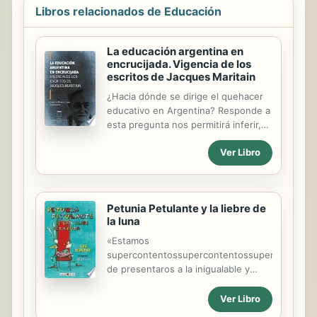
Libros relacionados de Educación
La educación argentina en
encrucijada. Vigencia de los
escritos de Jacques Maritain
¿Hacia dónde se dirige el quehacer
educativo en Argentina? Responde a
esta pregunta nos permitirá inferir,
entre otras cosas, qué antropología
Ver Libro
se esconde detrás de la práctica
educativa. Este tópico es de
fundamental importancia ya que
nuestra patria se va configurando,
Petunia Petulante y la liebre de
paulatinamente, de acuerdo al
la luna
hombre que la educación va
cincelando. La calidad de nuestra
«Estamos
Nación depende, sin duda alguna, de
supercontentossupercontentossupercontento
la calidad de los hombres que la
de presentaros a la inigualable y
habitan. Ya nos ensañaba Platón que
anárquica Liebre de la Luna. Su
el Estado no es otra cosa que el alma
extravagante forma de vestir, su
Ver Libro
ensanchada del hombre.
petulante comportamiento y sus