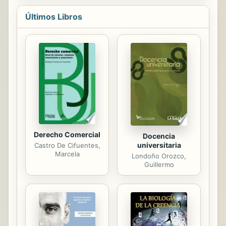
como dama de compaa en la corte
Últimos Libros
espaola de Felipe II. Conversacin tras
conversacin se ir forjando entre
ambos una intensa y curiosa amistad.
Ao 1564. El papa Pio IV ordena al
nuncio que se desplace hasta la
corte espaola de Felipe II en una
misin confidencial. El capitn general
de la Santa Inquisicin, Fernando de
Valds, ha ...
Derecho Comercial
Docencia
universitaria
Castro De Cifuentes,
Marcela
Londoño Orozco,
Guillermo